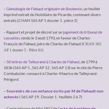
–
Généalogie de Flahaut originaire de Boulenois
, un feuillet
imprimé extrait du Nobiliaire de Picardie, contenant divers
extraits (CHAN 565 AP 1 dossier 1 . pièce 1)
– Rapport et projet de décret sur un
jugement du tribunal de
cassation
, rendu le 3 août 1793, en faveur de Charles-
François de Flahaut, père de Charles de Flahaut (
CHAN 565
)
AP 1 dossier 5 . Pièce 61
–
58 lettres de Talleyrand à Charles de Flahaut
, de 1799 à
1836 (565 AP 5 , 565 AP 12 , 565 AP 13) sur le site de Pierre
Combaluzier, consacré à Charles-Maurice de Talleyrand-
Périgord
–
Souvenirs de son enfance écrits par M de Flahault non
achevés
( 565 AP 19 . Dossier 1 . feuillets 2 à 7)
–
Copie informe de Mai 1817 de l’
acte de baptême de