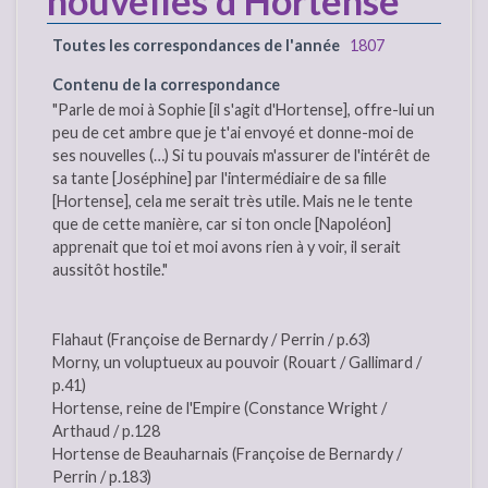
nouvelles d’Hortense
Toutes les correspondances de l'année
1807
Contenu de la correspondance
"Parle de moi à Sophie [il s'agit d'Hortense], offre-lui un
peu de cet ambre que je t'ai envoyé et donne-moi de
ses nouvelles (…) Si tu pouvais m'assurer de l'intérêt de
sa tante [Joséphine] par l'intermédiaire de sa fille
[Hortense], cela me serait très utile. Mais ne le tente
que de cette manière, car si ton oncle [Napoléon]
apprenait que toi et moi avons rien à y voir, il serait
aussitôt hostile."
Flahaut (Françoise de Bernardy / Perrin / p.63)
Morny, un voluptueux au pouvoir (Rouart / Gallimard /
p.41)
Hortense, reine de l'Empire (Constance Wright /
Arthaud / p.128
Hortense de Beauharnais (Françoise de Bernardy /
Perrin / p.183)