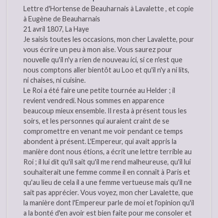
Lettre d'Hortense de Beauharnais à Lavalette , et copie
à Eugène de Beauharnais
21 avril 1807, La Haye
Je saisis toutes les occasions, mon cher Lavalette, pour
vous écrire un peu à mon aise. Vous saurez pour
nouvelle qu'il n'y a rien de nouveau ici, si ce n'est que
nous comptons aller bientôt au Loo et qu'il n'y a ni lits,
ni chaises, ni cuisine.
Le Roi a été faire une petite tournée au Helder ; il
revient vendredi. Nous sommes en apparence
beaucoup mieux ensemble. Il resta à présent tous les
soirs, et les personnes qui auraient craint de se
compromettre en venant me voir pendant ce temps
abondent à présent. L'Empereur, qui avait appris la
manière dont nous étions, a écrit une lettre terrible au
Roi ; il lui dit qu'il sait qu'il me rend malheureuse, qu'il lui
souhaiterait une femme comme il en connaît à Paris et
qu'au lieu de cela il a une femme vertueuse mais qu'il ne
sait pas apprécier. Vous voyez, mon cher Lavalette, que
la manière dont l'Empereur parle de moi et l'opinion qu'il
a la bonté d'en avoir est bien faite pour me consoler et