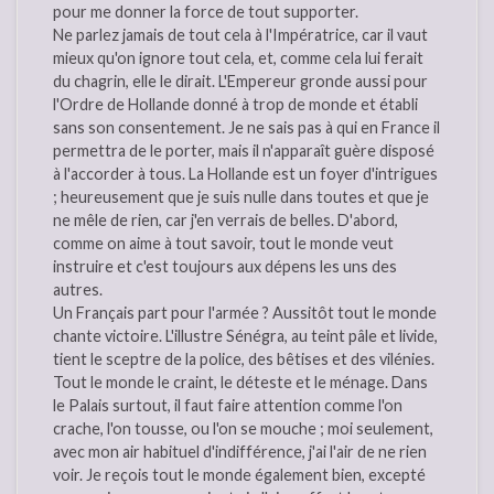
pour me donner la force de tout supporter.
Ne parlez jamais de tout cela à l'Impératrice, car il vaut
mieux qu'on ignore tout cela, et, comme cela lui ferait
du chagrin, elle le dirait. L'Empereur gronde aussi pour
l'Ordre de Hollande donné à trop de monde et établi
sans son consentement. Je ne sais pas à qui en France il
permettra de le porter, mais il n'apparaît guère disposé
à l'accorder à tous. La Hollande est un foyer d'intrigues
; heureusement que je suis nulle dans toutes et que je
ne mêle de rien, car j'en verrais de belles. D'abord,
comme on aime à tout savoir, tout le monde veut
instruire et c'est toujours aux dépens les uns des
autres.
Un Français part pour l'armée ? Aussitôt tout le monde
chante victoire. L'illustre Sénégra, au teint pâle et livide,
tient le sceptre de la police, des bêtises et des vilénies.
Tout le monde le craint, le déteste et le ménage. Dans
le Palais surtout, il faut faire attention comme l'on
crache, l'on tousse, ou l'on se mouche ; moi seulement,
avec mon air habituel d'indifférence, j'ai l'air de ne rien
voir. Je reçois tout le monde également bien, excepté