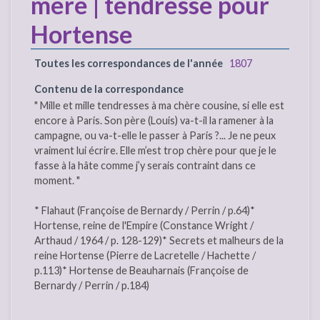
mère | tendresse pour
Hortense
Toutes les correspondances de l'année
1807
Contenu de la correspondance
" Mille et mille tendresses à ma chère cousine, si elle est
encore à Paris. Son père (Louis) va-t-il la ramener à la
campagne, ou va-t-elle le passer à Paris ?... Je ne peux
vraiment lui écrire. Elle m’est trop chère pour que je le
fasse à la hâte comme j’y serais contraint dans ce
moment. "
* Flahaut (Françoise de Bernardy / Perrin / p.64)*
Hortense, reine de l'Empire (Constance Wright /
Arthaud / 1964 / p. 128-129)* Secrets et malheurs de la
reine Hortense (Pierre de Lacretelle / Hachette /
p.113)* Hortense de Beauharnais (Françoise de
Bernardy / Perrin / p.184)