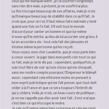
ceux qui me manqueraient ; je l'ai souffert longtemps
sans rien dire mais, à présent, je ne souffrirai plus.
Le Roi s'occupe beaucoup de ses affaires, mais je crois
qu'il manque beaucoup de stabilité dans ce qu'il fait. Je
crois que, pour un roi, il faut mieux faire mal mais y tenir
quand une fois on l'a fait. S'il voit tout le monde
d'accord pour vanter un homme et que lui-même
trouve qu'il le mérite, au lieu de lui accorder une grâce, il
lui en accordera six : tout cela fait des jalousies et
étonne même la personne qui les reçoit.
Vous voyez, mon cher Lavalette, que je vous parle bien
à coeur ouvert. Je juge dans mon petit coin tout ce qui
se fait, mais je ne le dis pas ; cependant, quelquefois, je
suis tout fière de voir qu'une chose qui me choquait,
sans me rendre compte pourquoi, l'Empereur le blâmait
aussi ; cependant cela m'étonne moins en pensant à
mon esprit patriotique qui me fait penser que tout doit
céder à la France et que ce sera toujours l'intérêt de
qui y cédera. Voilà, je crois, un beau cours de politique ;
je ne me rappelle pas d'en avoir tant fait ; il est vrai que
c'est bien ce qui m'occupe le moins.
Je sais qu'Eugène mène bien sa barque et cela me rend