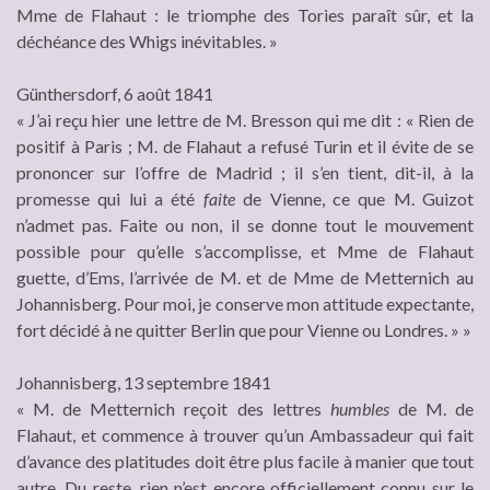
Mme de Flahaut : le triomphe des Tories paraît sûr, et la
déchéance des Whigs inévitables. »
Günthersdorf, 6 août 1841
« J’ai reçu hier une lettre de M. Bresson qui me dit : « Rien de
positif à Paris ; M. de Flahaut a refusé Turin et il évite de se
prononcer sur l’offre de Madrid ; il s’en tient, dit-il, à la
promesse qui lui a été
faite
de Vienne, ce que M. Guizot
n’admet pas. Faite ou non, il se donne tout le mouvement
possible pour qu’elle s’accomplisse, et Mme de Flahaut
guette, d’Ems, l’arrivée de M. et de Mme de Metternich au
Johannisberg. Pour moi, je conserve mon attitude expectante,
fort décidé à ne quitter Berlin que pour Vienne ou Londres. » »
Johannisberg, 13 septembre 1841
« M. de Metternich reçoit des lettres
humbles
de M. de
Flahaut, et commence à trouver qu’un Ambassadeur qui fait
d’avance des platitudes doit être plus facile à manier que tout
autre. Du reste, rien n’est encore officiellement connu sur le