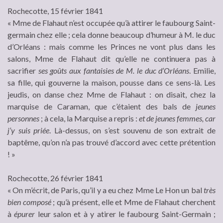
Rochecotte, 15 février 1841
« Mme de Flahaut n’est occupée qu’à attirer le faubourg Saint-
germain chez elle ; cela donne beaucoup d’humeur à M. le duc
d’Orléans : mais comme les Princes ne vont plus dans les
salons, Mme de Flahaut dit qu’elle ne continuera pas à
sacrifier
ses goûts aux fantaisies de M. le duc d’Orléans
. Emilie,
sa fille, qui gouverne la maison, pousse dans ce sens-là. Les
jeudis, on danse chez Mme de Flahaut : on disait, chez la
marquise de Caraman, que c’étaient des bals de
jeunes
personnes
; à cela, la Marquise a repris :
et de jeunes femmes, car
j’y suis priée
. Là-dessus, on s’est souvenu de son extrait de
baptême, qu’on n’a pas trouvé d’accord avec cette prétention
! »
Rochecotte, 26 février 1841
« On m’écrit, de Paris, qu’il y a eu chez Mme Le Hon un bal
très
bien composé
; qu’à présent, elle et Mme de Flahaut cherchent
à
épurer
leur salon et à y atirer le faubourg Saint-Germain ;