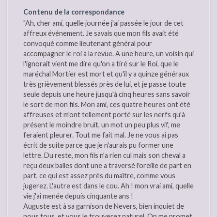
Contenu de la correspondance
"Ah, cher ami, quelle journée j'ai passée le jour de cet
affreux événement. Je savais que mon fils avait été
convoqué comme lieutenant général pour
accompagner le roi à la revue. A une heure, un voisin qui
l'ignorait vient me dire qu'on a tiré sur le Roi, que le
maréchal Mortier est mort et qu'il y a quinze généraux
très grièvement blessés près de lui, et je passe toute
seule depuis une heure jusqu'à cinq heures sans savoir
le sort de mon fils. Mon ami, ces quatre heures ont été
affreuses et m'ont tellement porté sur les nerfs qu'à
présent le moindre bruit, un mot un peu plus vif, me
feraient pleurer. Tout me fait mal. Je ne vous ai pas
écrit de suite parce que je n'aurais pu former une
lettre. Du reste, mon fils n'a rien cul mais son cheval a
reçu deux balles dont une a traversé l'oreille de part en
part, ce qui est assez près du maître, comme vous
jugerez. L'autre est dans le cou. Ah ! mon vrai ami, quelle
vie j'ai menée depuis cinquante ans !
Auguste est à sa garnison de Nevers, bien inquiet de
nous tous, et vous le trouverez naturel. On me promet