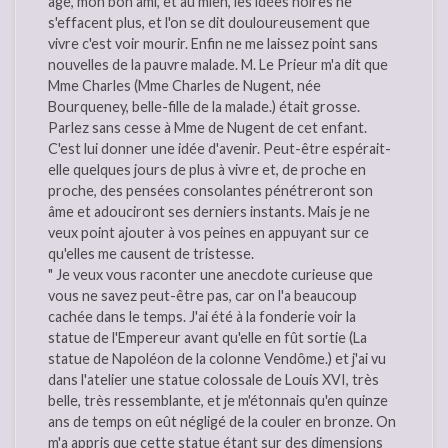
âge, mon bon ami, et au mien, les idées noires ne
s'effacent plus, et l'on se dit douloureusement que
vivre c'est voir mourir. Enfin ne me laissez point sans
nouvelles de la pauvre malade. M. Le Prieur m'a dit que
Mme Charles (Mme Charles de Nugent, née
Bourqueney, belle-fille de la malade.) était grosse.
Parlez sans cesse à Mme de Nugent de cet enfant.
C'est lui donner une idée d'avenir. Peut-être espérait-
elle quelques jours de plus à vivre et, de proche en
proche, des pensées consolantes pénétreront son
âme et adouciront ses derniers instants. Mais je ne
veux point ajouter à vos peines en appuyant sur ce
qu'elles me causent de tristesse.
" Je veux vous raconter une anecdote curieuse que
vous ne savez peut-être pas, car on l'a beaucoup
cachée dans le temps. J'ai été à la fonderie voir la
statue de l'Empereur avant qu'elle en fût sortie (La
statue de Napoléon de la colonne Vendôme.) et j'ai vu
dans l'atelier une statue colossale de Louis XVI, très
belle, très ressemblante, et je m'étonnais qu'en quinze
ans de temps on eût négligé de la couler en bronze. On
m'a appris que cette statue étant sur des dimensions