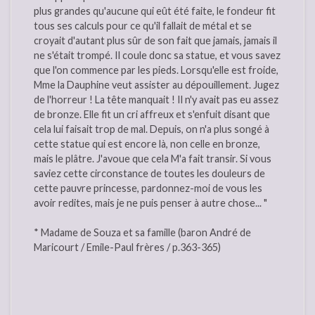
plus grandes qu'aucune qui eût été faite, le fondeur fit
tous ses calculs pour ce qu'il fallait de métal et se
croyait d'autant plus sûr de son fait que jamais, jamais il
ne s'était trompé. Il coule donc sa statue, et vous savez
que l'on commence par les pieds. Lorsqu'elle est froide,
Mme la Dauphine veut assister au dépouillement. Jugez
de l'horreur ! La tête manquait ! Il n'y avait pas eu assez
de bronze. Elle fit un cri affreux et s'enfuit disant que
cela lui faisait trop de mal. Depuis, on n'a plus songé à
cette statue qui est encore là, non celle en bronze,
mais le plâtre. J'avoue que cela M'a fait transir. Si vous
saviez cette circonstance de toutes les douleurs de
cette pauvre princesse, pardonnez-moi de vous les
avoir redites, mais je ne puis penser à autre chose... "
* Madame de Souza et sa famille (baron André de
Maricourt / Emile-Paul frères / p.363-365)