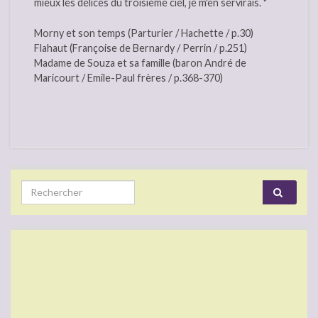
mieux les délices du troisième ciel, je m'en servirais. "
Morny et son temps (Parturier / Hachette / p.30)
Flahaut (Françoise de Bernardy / Perrin / p.251)
Madame de Souza et sa famille (baron André de
Maricourt / Emile-Paul frères / p.368-370)
Search for: