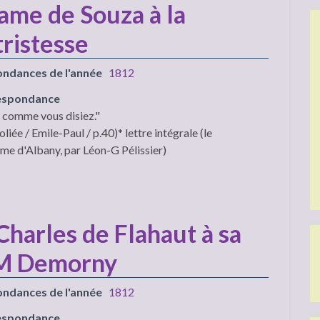
dame de Souza à la
tristesse
ondances de l'année
1812
respondance
s comme vous disiez."
iée / Emile-Paul / p.40)* lettre intégrale (le
me d'Albany, par Léon-G Pélissier)
harles de Flahaut à sa
r M Demorny
ondances de l'année
1812
respondance