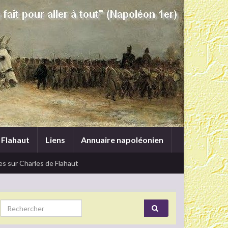
 Flahaut
Liens
Annuaire napoléonien
s sur Charles de Flahaut
Search for: