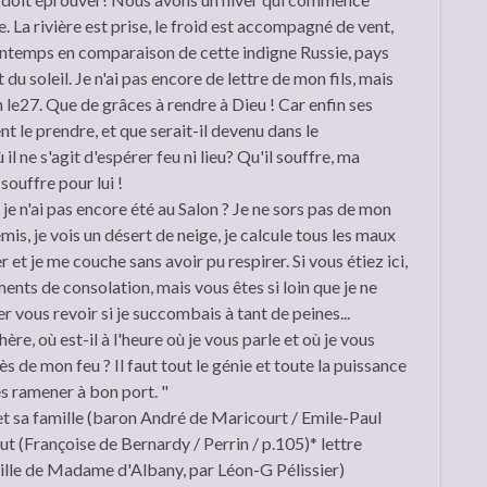
. La rivière est prise, le froid est accompagné de vent,
rintemps en comparaison de cette indigne Russie, pays
u soleil. Je n'ai pas encore de lettre de mon fils, mais
en le27. Que de grâces à rendre à Dieu ! Car enfin ses
 le prendre, et que serait-il devenu dans le
l ne s'agit d'espérer feu ni lieu? Qu'il souffre, ma
souffre pour lui !
je n'ai pas encore été au Salon ? Je ne sors pas de mon
gémis, je vois un désert de neige, je calcule tous les maux
 et je me couche sans avoir pu respirer. Si vous étiez ici,
ents de consolation, mais vous êtes si loin que je ne
 vous revoir si je succombais à tant de peines...
ère, où est-il à l'heure où je vous parle et où je vous
ès de mon feu ? Il faut tout le génie et toute la puissance
s ramener à bon port. "
 sa famille (baron André de Maricourt / Emile-Paul
ut (Françoise de Bernardy / Perrin / p.105)* lettre
uille de Madame d'Albany, par Léon-G Pélissier)