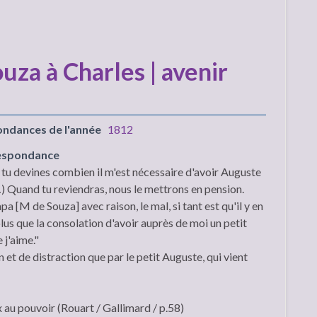
za à Charles | avenir
ondances de l'année
1812
respondance
, tu devines combien il m'est nécessaire d'avoir Auguste
) Quand tu reviendras, nous le mettrons en pension.
pa [M de Souza] avec raison, le mal, si tant est qu'il y en
 a plus que la consolation d'avoir auprès de moi un petit
 j'aime."
n et de distraction que par le petit Auguste, qui vient
au pouvoir (Rouart / Gallimard / p.58)