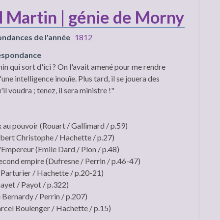
M Martin | génie de Morny
ondances de l'année
1812
respondance
n qui sort d'ici ? On l'avait amené pour me rendre
 d'une intelligence inouïe. Plus tard, il se jouera des
il voudra ; tenez, il sera ministre !"
au pouvoir (Rouart / Gallimard / p.59)
ert Christophe / Hachette / p.27)
'Empereur (Emile Dard / Plon / p.48)
cond empire (Dufresne / Perrin / p.46-47)
Parturier / Hachette / p.20-21)
ayet / Payot / p.322)
 Bernardy / Perrin / p.207)
cel Boulenger / Hachette / p.15)