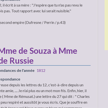
l écrit à sa mère : "J'espère que tu n'as pas revu le
s pas. Tout rapport avec lui serait nuisible."
second empire (Dufresne / Perrin / p.43)
 Mme de Souza à Mme
de Russie
ondances de l'année
1812
respondance
reuse depuis les lettres du 12, c'est-à-dire depuis un
 amie, .... Je n'ai plus eu un mot mon fils. Enfin, hier, il
e ( Mme de Rémusat.) une lettre du 27 qui dit : " Charles
n peu respiré et aussitôt je vous écris. Que je souffre en
il doit éprouver! Nous avons un hiver qui commence