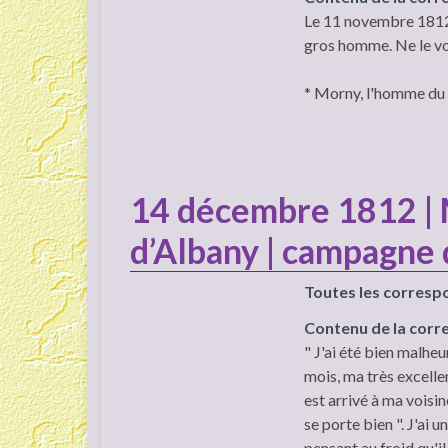
Le 11 novembre 1812, i
gros homme. Ne le voi
* Morny, l'homme du 
14 décembre 1812 |
d’Albany | campagne 
Toutes les corresp
Contenu de la cor
" J'ai été bien malheu
mois, ma très excellente
est arrivé à ma voisin
se porte bien ". J'ai u
pensant au froid qu'