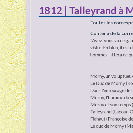
1812 | Talleyrand à 
Toutes les corresp
Contenu de la cor
"Avez-vous vu ce gami
visite. Eh bien, il est
hommes ; il fera ce qu'
Morny, un voluptueux 
Le Duc de Morny (Rob
Dans l'entourage de l
Morny, l'homme du se
Morny et son temps (
Talleyrand (Lacour-G
Flahaut (Françoise de
Le duc de Morny (Mar