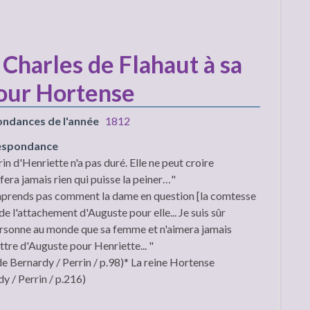
Charles de Flahaut à sa
pour Hortense
ondances de l'année
1812
respondance
in d'Henriette n'a pas duré. Elle ne peut croire
fera jamais rien qui puisse la peiner…"
mprends pas comment la dame en question [la comtesse
e l'attachement d'Auguste pour elle... Je suis sûr
rsonne au monde que sa femme et n'aimera jamais
lettre d'Auguste pour Henriette... "
de Bernardy / Perrin / p.98)* La reine Hortense
y / Perrin / p.216)