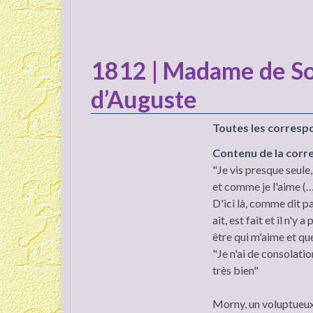
1812 | Madame de Sou
d’Auguste
Toutes les corresp
Contenu de la cor
"Je vis presque seule
et comme je l'aime (…
D'ici là, comme dit pa
ait, est fait et il n'y
être qui m'aime et que
"Je n'ai de consolatio
très bien"
Morny, un voluptueux 