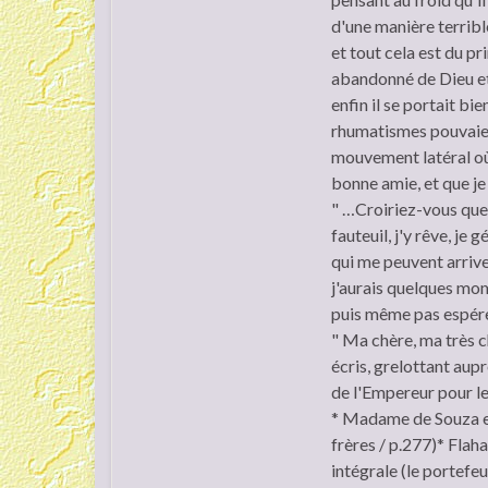
d'une manière terrible
et tout cela est du p
abandonné de Dieu et d
enfin il se portait bi
rhumatismes pouvaient
mouvement latéral où i
bonne amie, et que je 
" …Croiriez-vous que 
fauteuil, j'y rêve, je 
qui me peuvent arriver
j'aurais quelques mom
puis même pas espérer
" Ma chère, ma très ch
écris, grelottant aupr
de l'Empereur pour le
* Madame de Souza et
frères / p.277)* Flaha
intégrale (le portefe