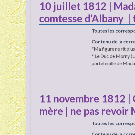
10 juillet 1812 | Ma
comtesse d’Albany | 
Toutes les corresp
Contenu de la cor
"Ma figure ne rit plu
* Le Duc de Morny (Lol
portefeuille de Mada
11 novembre 1812 | C
mère | ne pas revoi
Toutes les corresp
Contenu de la cor