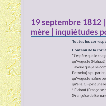
19 septembre 1812 | 
mère | inquiétudes 
Toutes les corresp
Contenu de la cor
"J'espère que le chagr
qu'Auguste (Flahaut) 
J'avoue que je ne co
Potocka] a pu parler d
qu'Auguste n'aime pe
qu'elle. Ci-joint une 
* Flahaut (Françoise 
(Françoise de Bernard