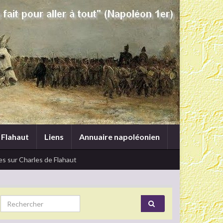
 Flahaut
Liens
Annuaire napoléonien
s sur Charles de Flahaut
Search for: