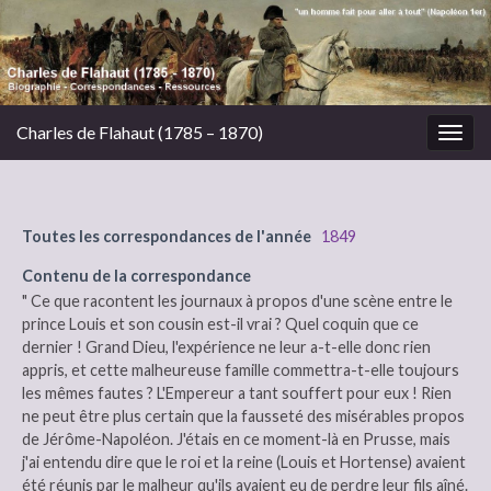
Charles de Flahaut (1785 – 1870)
Togg
navig
Toutes les correspondances de l'année
1849
Contenu de la correspondance
" Ce que racontent les journaux à propos d'une scène entre le
prince Louis et son cousin est-il vrai ? Quel coquin que ce
dernier ! Grand Dieu, l'expérience ne leur a-t-elle donc rien
appris, et cette malheureuse famille commettra-t-elle toujours
les mêmes fautes ? L'Empereur a tant souffert pour eux ! Rien
ne peut être plus certain que la fausseté des misérables propos
de Jérôme-Napoléon. J'étais en ce moment-là en Prusse, mais
j'ai entendu dire que le roi et la reine (Louis et Hortense) avaient
été réunis par le malheur qu'ils avaient eu de perdre leur fils aîné.