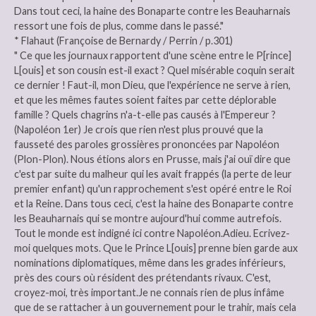
Dans tout ceci, la haine des Bonaparte contre les Beauharnais
ressort une fois de plus, comme dans le passé."
* Flahaut (Françoise de Bernardy / Perrin / p.301)
" Ce que les journaux rapportent d'une scène entre le P[rince]
L[ouis] et son cousin est-il exact ? Quel misérable coquin serait
ce dernier ! Faut-il, mon Dieu, que l'expérience ne serve à rien,
et que les mêmes fautes soient faites par cette déplorable
famille ? Quels chagrins n'a-t-elle pas causés à l'Empereur ?
(Napoléon 1er) Je crois que rien n'est plus prouvé que la
fausseté des paroles grossières prononcées par Napoléon
(Plon-Plon). Nous étions alors en Prusse, mais j'ai ouï dire que
c'est par suite du malheur qui les avait frappés (la perte de leur
premier enfant) qu'un rapprochement s'est opéré entre le Roi
et la Reine. Dans tous ceci, c'est la haine des Bonaparte contre
les Beauharnais qui se montre aujourd'hui comme autrefois.
Tout le monde est indigné ici contre Napoléon.Adieu. Ecrivez-
moi quelques mots. Que le Prince L[ouis] prenne bien garde aux
nominations diplomatiques, même dans les grades inférieurs,
près des cours où résident des prétendants rivaux. C'est,
croyez-moi, très important.Je ne connais rien de plus infâme
que de se rattacher à un gouvernement pour le trahir, mais cela