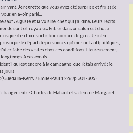
n arrivant. Je regrette que vous ayez été surprise et froissée
vous en avoir parlé...
ne sauf Auguste et la voisine, chez qui j'ai dîné. Leurs récits
e monde sont effroyables. Entrer dans un salon est chose
le risque d'en faire sortir bon nombre de gens. Je m'en
 provoque le départ de personnes qui me sont antipathiques,
 d'aller faire des visites dans ces conditions. Heureusement,
 longtemps à ces ennuis.
dent], qui est encore à la campagne, que j'étais arrivé ; je
s jours.
at (Guedalla-Kerry / Emile-Paul 1928 /p.304-305)
échangée entre Charles de Flahaut et sa femme Margaret