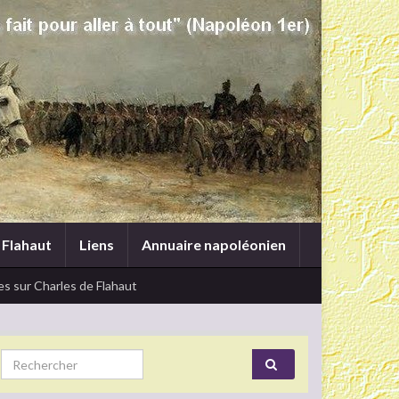
 Flahaut
Liens
Annuaire napoléonien
s sur Charles de Flahaut
Search for: