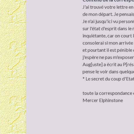
J'ai trouvé votre lettre e
de mon départ. Je pensais 
Je n'ai jusqu'ici vu person
sur l'état d'esprit dans l
inquiétante, car on court 
consolerai si mon arrivée
et pourtant il est pénible
j'espère ne pas m'exposer
Aug[uste] a écrit au P[rési
pense le voir dans quelque
* Le secret du coup d'Et
toute la correspondance 
Mercer Elphinstone