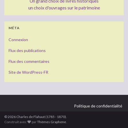
Un grand choix de livres historiques
un choix d'ouvrages sur le patrimoine
MÉTA
Connexion
Flux des publications
Flux des commentaires
Site de WordPress-FR
Politique de confidentialité
© 2026 Charles de Flahaut (1785 - 1870).
Construit avec
par
Thèmes Graphene
.