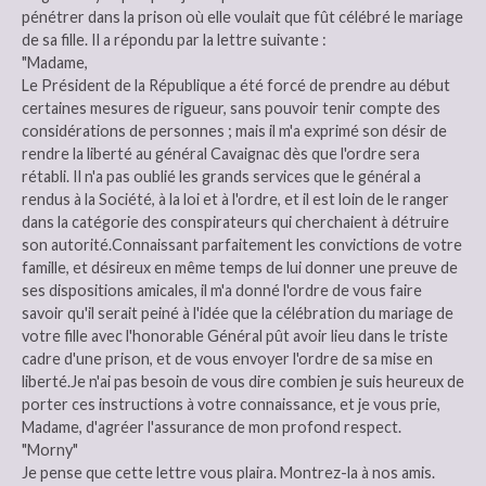
pénétrer dans la prison où elle voulait que fût célébré le mariage
de sa fille. Il a répondu par la lettre suivante :
"Madame,
Le Président de la République a été forcé de prendre au début
certaines mesures de rigueur, sans pouvoir tenir compte des
considérations de personnes ; mais il m'a exprimé son désir de
rendre la liberté au général Cavaignac dès que l'ordre sera
rétabli. Il n'a pas oublié les grands services que le général a
rendus à la Société, à la loi et à l'ordre, et il est loin de le ranger
dans la catégorie des conspirateurs qui cherchaient à détruire
son autorité.Connaissant parfaitement les convictions de votre
famille, et désireux en même temps de lui donner une preuve de
ses dispositions amicales, il m'a donné l'ordre de vous faire
savoir qu'il serait peiné à l'idée que la célébration du mariage de
votre fille avec l'honorable Général pût avoir lieu dans le triste
cadre d'une prison, et de vous envoyer l'ordre de sa mise en
liberté.Je n'ai pas besoin de vous dire combien je suis heureux de
porter ces instructions à votre connaissance, et je vous prie,
Madame, d'agréer l'assurance de mon profond respect.
"Morny"
Je pense que cette lettre vous plaira. Montrez-la à nos amis.