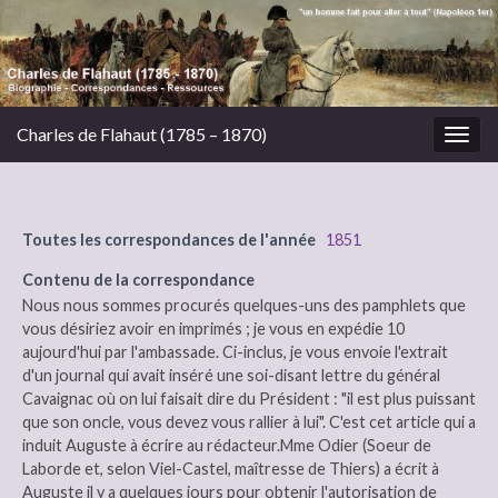
Charles de Flahaut (1785 – 1870)
Togg
navig
Toutes les correspondances de l'année
1851
Contenu de la correspondance
Nous nous sommes procurés quelques-uns des pamphlets que
vous désiriez avoir en imprimés ; je vous en expédie 10
aujourd'hui par l'ambassade. Ci-inclus, je vous envoie l'extrait
d'un journal qui avait inséré une soi-disant lettre du général
Cavaignac où on lui faisait dire du Président : "il est plus puissant
que son oncle, vous devez vous rallier à lui". C'est cet article qui a
induit Auguste à écrire au rédacteur.Mme Odier (Soeur de
Laborde et, selon Viel-Castel, maîtresse de Thiers) a écrit à
Auguste il y a quelques jours pour obtenir l'autorisation de