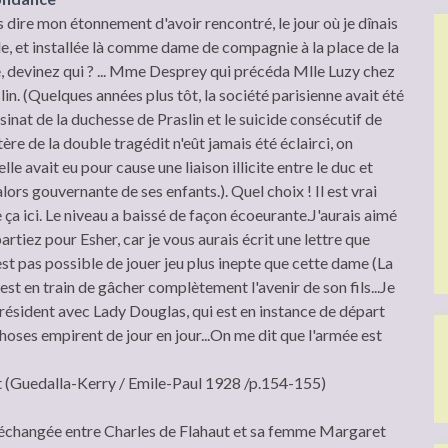
s dire mon étonnement d'avoir rencontré, le jour où je dînais
e, et installée là comme dame de compagnie à la place de la
, devinez qui ? ... Mme Desprey qui précéda Mlle Luzy chez
in. (Quelques années plus tôt, la société parisienne avait été
inat de la duchesse de Praslin et le suicide consécutif de
ère de la double tragédit n'eût jamais été éclairci, on
le avait eu pour cause une liaison illicite entre le duc et
rs gouvernante de ses enfants.). Quel choix ! Il est vrai
ça ici. Le niveau a baissé de façon écoeurante.J'aurais aimé
rtiez pour Esher, car je vous aurais écrit une lettre que
est pas possible de jouer jeu plus inepte que cette dame (La
est en train de gâcher complètement l'avenir de son fils...Je
Président avec Lady Douglas, qui est en instance de départ
choses empirent de jour en jour...On me dit que l'armée est
at (Guedalla-Kerry / Emile-Paul 1928 /p.154-155)
échangée entre Charles de Flahaut et sa femme Margaret