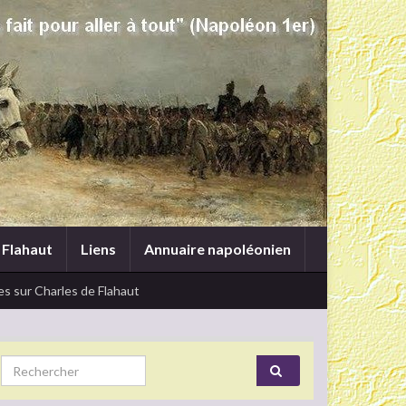
 Flahaut
Liens
Annuaire napoléonien
s sur Charles de Flahaut
Search for: