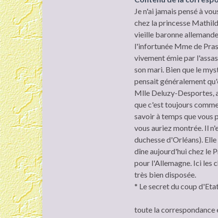
Je n'ai jamais pensé à vou
chez la princesse Mathild
vieille baronne allemande
l'infortunée Mme de Prasl
vivement émie par l'assass
son mari. Bien que le myst
pensait généralement qu'el
Mlle Deluzy-Desportes, alo
que c'est toujours comme 
savoir à temps que vous pa
vous auriez montrée. Il n'
duchesse d'Orléans). Elle 
dîne aujourd'hui chez le 
pour l'Allemagne. Ici les 
très bien disposée.
* Le secret du coup d'Et
toute la correspondance 