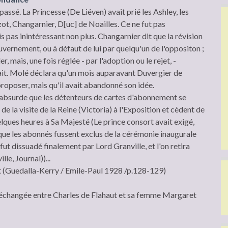
passé. La Princesse (De Liéven) avait prié les Ashley, les
ot, Changarnier, D[uc] de Noailles. Ce ne fut pas
pas inintéressant non plus. Changarnier dit que la révision
uvernement, ou à défaut de lui par quelqu'un de l'oppositon ;
er, mais, une fois réglée - par l'adoption ou le rejet, -
rait. Molé déclara qu'un mois auparavant Duvergier de
roposer, mais qu'il avait abandonné son idée.
t absurde que les détenteurs de cartes d'abonnement se
de la visite de la Reine (Victoria) à l'Exposition et cèdent de
lques heures à Sa Majesté (Le prince consort avait exigé,
 que les abonnés fussent exclus de la cérémonie inaugurale
 fut dissuadé finalement par Lord Granville, et l'on retira
lle, Journal))...
at (Guedalla-Kerry / Emile-Paul 1928 /p.128-129)
échangée entre Charles de Flahaut et sa femme Margaret