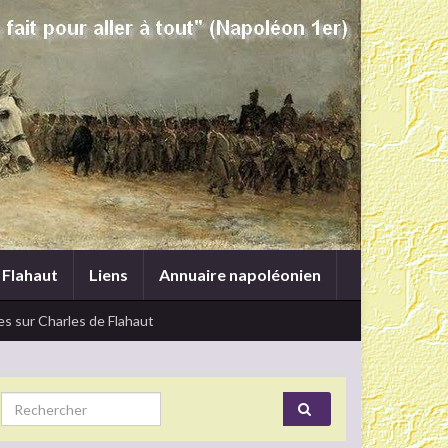
 Flahaut
Liens
Annuaire napoléonien
s sur Charles de Flahaut
Search for: