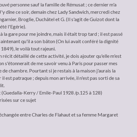
trouvé personne sauf la famille de Rémusat ; ce dernier m'a
J'y dîne ce soir, demain chez Lady Sandwich, mercredi chez
rnier, Broglie, Duchâtel et G. (Il s'agit de Guizot dont la
été l'Egérie).
la gare pour me joindre, mais il était trop tard ; il est passé
intenant qu'il a son bâton (On lui avait conféré la dignité
849), le voilà tout rajeuni.
récit détaillé de cette activité, je dois ajouter qu'elle m'est
s on s'étonnerait de me savoir venu à Paris pour passer mes
de chambre. Pourtant si je restais à la maison j'aurais la
l est patraque ; depuis mon arrivée, il n'est pas sorti de sa
it.
t (Guedalla-Kerry / Emile-Paul 1928 /p.125 à 128)
isées sur ce sujet
échangée entre Charles de Flahaut et sa femme Margaret