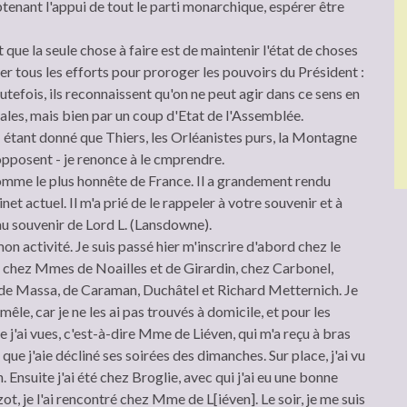
obtenant l'appui de tout le parti monarchique, espérer être
t que la seule chose à faire est de maintenir l'état de choses
yer tous les efforts pour proroger les pouvoirs du Président :
Toutefois, ils reconnaissent qu'on ne peut agir dans ce sens en
gales, mais bien par un coup d'Etat de l'Assemblée.
- étant donné que Thiers, les Orléanistes purs, la Montagne
 opposent - je renonce à le cmprendre.
l'homme le plus honnête de France. Il a grandement rendu
net actuel. Il m'a prié de le rappeler à votre souvenir et à
e au souvenir de Lord L. (Lansdowne).
 activité. Je suis passé hier m'inscrire d'abord chez le
ite chez Mmes de Noailles et de Girardin, chez Carbonel,
e Massa, de Caraman, Duchâtel et Richard Metternich. Je
êle, car je ne les ai pas trouvés à domicile, et pour les
 j'ai vues, c'est-à-dire Mme de Liéven, qui m'a reçu à bras
 que j'aie décliné ses soirées des dimanches. Sur place, j'ai vu
Ensuite j'ai été chez Broglie, avec qui j'ai eu une bonne
t, je l'ai rencontré chez Mme de L[iéven]. Le soir, je me suis