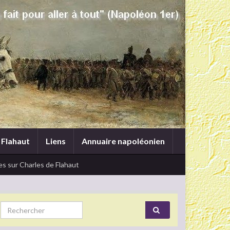
 Flahaut
Liens
Annuaire napoléonien
s sur Charles de Flahaut
Search for: