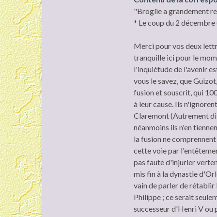
"Broglie a grandement ren
* Le coup du 2 décembre (
Merci pour vos deux lettres
tranquille ici pour le m
l'inquiétude de l'avenir es
vous le savez, que Guizot,
fusion et souscrit, qui 1
à leur cause. Ils n'ignore
Claremont (Autrement dit 
néanmoins ils n'en tienne
la fusion ne comprennent 
cette voie par l'entêtemen
pas faute d'injurier verte
mis fin à la dynastie d'Orl
vain de parler de rétablir
Philippe ; ce serait seule
successeur d'Henri V ou pa