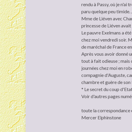
rendu à Passy, où je n'ai 
paru quelque peu timide. 
Mme de Liéven avec Changa
princesse de Liéven avait 
Le pauvre Exelmans a été à 
chez moi vendredi soir. Ma
de maréchal de France en 1
Après vous avoir donné un 
tout à fait odieuse ; mai
journées chez moi en robe 
compagnie d'Auguste, car i
chambre et guère de son l
* Le secret du coup d'Eta
Voir d'autres pages numér
toute la correspondance 
Mercer Elphinstone