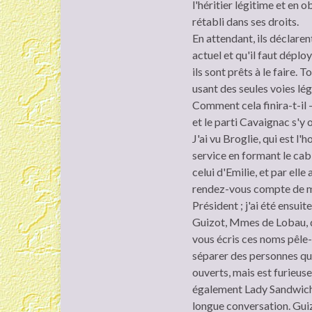
l'héritier légitime et en 
rétabli dans ses droits.
En attendant, ils déclaren
actuel et qu'il faut déplo
ils sont prêts à le faire. 
usant des seules voies lé
Comment cela finira-t-il 
et le parti Cavaignac s'y
J'ai vu Broglie, qui est 
service en formant le cabi
celui d'Emilie, et par ell
rendez-vous compte de mon
Président ; j'ai été ensu
Guizot, Mmes de Lobau, d
vous écris ces noms pêle-m
séparer des personnes que
ouverts, mais est furieuse
également Lady Sandwich. 
longue conversation. Guizo