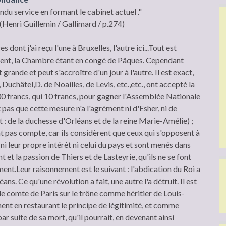
du service en formant le cabinet actuel ."
Henri Guillemin / Gallimard / p.274)
 dont j'ai reçu l'une à Bruxelles, l'autre ici...Tout est
oment, la Chambre étant en congé de Pâques. Cependant
t grande et peut s'accroître d'un jour à l'autre. Il est exact,
 Duchâtel,D. de Noailles, de Levis, etc.,etc., ont accepté la
000 francs, qui 10 francs, pour gagner l'Assemblée Nationale
nt pas que cette mesure n'a l'agrément ni d'Esher, ni de
: de la duchesse d'Orléans et de la reine Marie-Amélie) ;
nt pas compte, car ils considèrent que ceux qui s'opposent à
ni leur propre intérêt ni celui du pays et sont menés dans
t et la passion de Thiers et de Lasteyrie, qu'ils ne se font
ment.Leur raisonnement est le suivant : l'abdication du Roi a
éans. Ce qu'une révolution a fait, une autre l'a détruit. Il est
 le comte de Paris sur le trône comme héritier de Louis-
ment en restaurant le principe de légitimité, et comme
r suite de sa mort, qu'il pourrait, en devenant ainsi