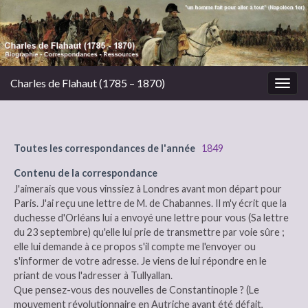
Charles de Flahaut (1785 – 1870)
Togg
navig
Toutes les correspondances de l'année
1849
Contenu de la correspondance
J'aimerais que vous vinssiez à Londres avant mon départ pour
Paris. J'ai reçu une lettre de M. de Chabannes. Il m'y écrit que la
duchesse d'Orléans lui a envoyé une lettre pour vous (Sa lettre
du 23 septembre) qu'elle lui prie de transmettre par voie sûre ;
elle lui demande à ce propos s'il compte me l'envoyer ou
s'informer de votre adresse. Je viens de lui répondre en le
priant de vous l'adresser à Tullyallan.
Que pensez-vous des nouvelles de Constantinople ? (Le
mouvement révolutionnaire en Autriche ayant été défait,