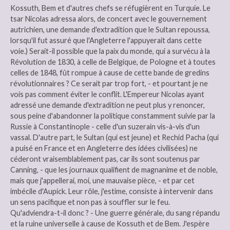
Kossuth, Bem et d'autres chefs se réfugièrent en Turquie. Le
tsar Nicolas adressa alors, de concert avec le gouvernement
autrichien, une demande d'extradition que le Sultan repoussa,
lorsqu'il fut assuré que l'Angleterre l'appuyerait dans cette
voie.) Serait-il possible que la paix du monde, qui a survécu à la
Révolution de 1830, à celle de Belgique, de Pologne et à toutes
celles de 1848, fût rompue à cause de cette bande de gredins
révolutionnaires ? Ce serait par trop fort, - et pourtant je ne
vois pas comment éviter le conflit. L'Empereur Nicolas ayant
adressé une demande d'extradition ne peut plus y renoncer,
sous peine d'abandonner la politique constamment suivie par la
Russie à Constantinople - celle d'un suzerain vis-à-vis d'un
vassal. D'autre part, le Sultan (qui est jeune) et Rechid Pacha (qui
a puisé en France et en Angleterre des idées civilisées) ne
céderont vraisemblablement pas, car ils sont soutenus par
Canning, - que les journaux qualifient de magnanime et de noble,
mais que j'appellerai, moi, une mauvaise pièce, - et par cet
imbécile d'Aupick. Leur rôle, j'estime, consiste à intervenir dans
un sens pacifique et non pas à souffler sur le feu.
Qu'adviendra-t-il donc ? - Une guerre générale, du sang répandu
et la ruine universelle à cause de Kossuth et de Bem. J'espère