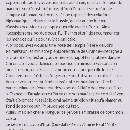
cependant que le gouvernement autrichien, qui n'a ni le désir de
marcher sur Constantinople, ni intérêt à la destruction de
l'Empire ottoman, se bornera à une rupture des relations
diplomatiques et laissera la Russie, qui n'a aucun besoin
d'assistance, vider sa propre querelle avec la Porte. Ainsi
l'occasion sera perdue pour P... (Palmerston) de recommencer
les menées qu'il a poursuivies en Italie.
A propos, avez-vous lu une note de Temple (Frère de Lord
Palmerston, et ministre plénipotentiaire de Grande-Bretagne à
la Cour de Naples) au gouvernement napolitain, publiée dans le
Chronicle, avec la délicieuse réponse du ministre Fortunato ? -
bien fortuné, en vérité, d'avoir pu rétorquer pareille lettre.
Comment un ministre d'Angleterre peut-il se mettre dans le cas
de recevoir une rebuffade aussi juste et humiliante ! Cette
pauvre Mme de Liéven est désespérée à l'idée de devoir quitter
la France et l'Angleterre (Parce que son mari, le prince de Liéven,
était diplomate russe) ; je dirai même qu'elle va jusqu'à blâmer au
fond de son coeur l'imprudence du tzar.
Adieu, ma bien chère Marguerite, je vous embrasse de tout mon
coeur.
Le secret du coup d'Etat (Guedalla-Kerry / Emile-Paul 1928 /