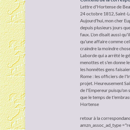
Lettre d'Hortense de Bea
24 octobre 1812, Saint-L
Aujourd'hui, mon cher Eugè
depuis plusieurs jours que
faux. L'on disait aussi qu'
qu'une affaire comme celle
craindre la moindre chose c
Laborde qui a arrêté le g
menottes et s'en donne les
les honnêtes gens faisaient
Rome : les officiers de l'
projet. Heureusement Sain
de l'Empereur puisqu'on s
que le temps de t'embrass
Hortense
retour à la correspondan
amzn_assoc_ad_type ="re