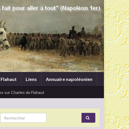
 Flahaut
Liens
Annuaire napoléonien
s sur Charles de Flahaut
Search for: