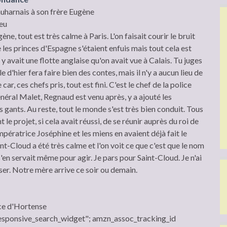
uharnais à son frère Eugène
eu
ne, tout est très calme à Paris. L'on faisait courir le bruit
 les princes d'Espagne s'étaient enfuis mais tout cela est
il y avait une flotte anglaise qu'on avait vue à Calais. Tu juges
 d'hier fera faire bien des contes, mais il n'y a aucun lieu de
ar, ces chefs pris, tout est fini. C'est le chef de la police
énéral Malet, Regnaud est venu après, y a ajouté les
 gants. Au reste, tout le monde s'est très bien conduit. Tous
 le projet, si cela avait réussi, de se réunir auprès du roi de
Impératrice Joséphine et les miens en avaient déjà fait le
t-Cloud a été très calme et l'on voit ce que c'est que le nom
'en servait même pour agir. Je pars pour Saint-Cloud. Je n'ai
er. Notre mère arrive ce soir ou demain.
ce d'Hortense
sponsive_search_widget"; amzn_assoc_tracking_id