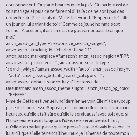
couronnement. On parle beaucoup de la paix. On parle aussi de
ton mariage et puis de te faire roi d'Italie : ce ne sont pas des
nouvelles de Paris, mais de M. de Talleyrand. L'Empereur lui a dit
un jour en lui parlant de toi : "Comme ce jeune homme s'est
formé ! A présent, il est en état de gouverner aussi bien que
moi."
amzn_assoc_ad_type ="responsive_search_widget";
amzn_assoc_tracking_id ="charledeflaha-21";
amzn_assoc_marketplace ="amazon"; amzn_assoc_region ="FR";
amzn_assoc_placement =""; amzn_assoc_search_type =
"search_widget";amzn_assoc_width ="auto"; amzn_assoc_height
="auto"; amzn_assoc_default_search_category ="";
amzn_assoc_default_search_key ="Hortense de
Beauharnais";amzn_assoc_theme ="light"; amzn_assoc_bg_color
="FFFFFF";
Mme de Cetto est venue lundi dernier me voir. Elle m'a beaucoup
parlé de la princesse Auguste, et combien elle rendrait son mari
heureux, qu'elle était sûre qu'elle le serait aussi avec toi ; que, si
l'Empereur en avait toujours l'idée, cela serait bientôt fait ;
qu'elle m'en parlait parce qu'elle pensait que je devais le savoir. Je
lui ai dit que si elle te rendait heureux, je l'aimerais de toute mon