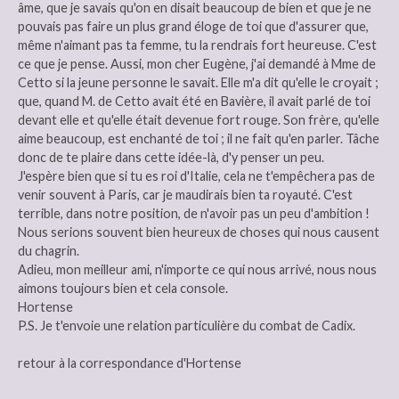
âme, que je savais qu'on en disait beaucoup de bien et que je ne
pouvais pas faire un plus grand éloge de toi que d'assurer que,
même n'aimant pas ta femme, tu la rendrais fort heureuse. C'est
ce que je pense. Aussi, mon cher Eugène, j'ai demandé à Mme de
Cetto si la jeune personne le savait. Elle m'a dit qu'elle le croyait ;
que, quand M. de Cetto avait été en Bavière, il avait parlé de toi
devant elle et qu'elle était devenue fort rouge. Son frère, qu'elle
aime beaucoup, est enchanté de toi ; il ne fait qu'en parler. Tâche
donc de te plaire dans cette idée-là, d'y penser un peu.
J'espère bien que si tu es roi d'Italie, cela ne t'empêchera pas de
venir souvent à Paris, car je maudirais bien ta royauté. C'est
terrible, dans notre position, de n'avoir pas un peu d'ambition !
Nous serions souvent bien heureux de choses qui nous causent
du chagrin.
Adieu, mon meilleur ami, n'importe ce qui nous arrivé, nous nous
aimons toujours bien et cela console.
Hortense
P.S. Je t'envoie une relation particulière du combat de Cadix.
retour à la correspondance d'Hortense