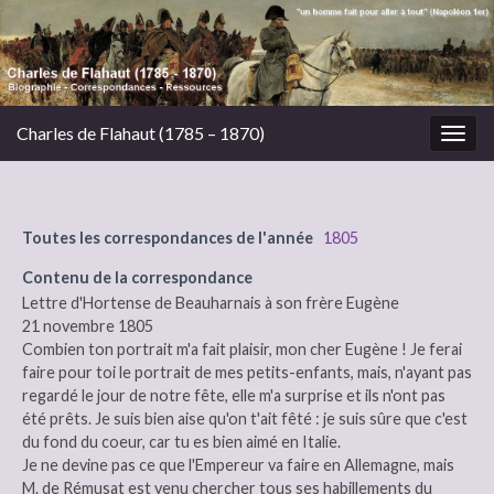
Charles de Flahaut (1785 – 1870)
Togg
navig
Toutes les correspondances de l'année
1805
Contenu de la correspondance
Lettre d'Hortense de Beauharnais à son frère Eugène
21 novembre 1805
Combien ton portrait m'a fait plaisir, mon cher Eugène ! Je ferai
faire pour toi le portrait de mes petits-enfants, mais, n'ayant pas
regardé le jour de notre fête, elle m'a surprise et ils n'ont pas
été prêts. Je suis bien aise qu'on t'ait fêté : je suis sûre que c'est
du fond du coeur, car tu es bien aimé en Italie.
Je ne devine pas ce que l'Empereur va faire en Allemagne, mais
M. de Rémusat est venu chercher tous ses habillements du