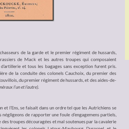
 chasseurs de la garde et le premier régiment de hussards,
irassiers de Mack et les autres troupes qui composaient
d’artillerie et tous les bagages sans exception furent pris.
lière de la conduite des colonels Cauchoix, du premier des
Rouvillois, du premier régiment de hussards, et des aides-de-
éraux l’un et l’autre)
.
 et l’Ens, se faisait dans un ordre tel que les Autrichiens se
us négligeons de rapporter une foule d’engagemens partiels,
re des troupes découragées et mal soutenues par la cavalerie
tinguèrent les colonels Latour-Maubourg, Durosnel, et le