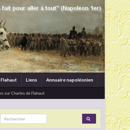
 Flahaut
Liens
Annuaire napoléonien
s sur Charles de Flahaut
Search for: