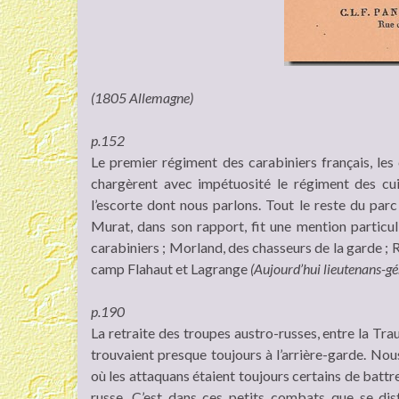
(1805 Allemagne)
p.152
Le premier régiment des carabiniers français, les
chargèrent avec impétuosité le régiment des cu
l’escorte dont nous parlons. Tout le reste du parc 
Murat, dans son rapport, fit une mention particu
carabiniers ; Morland, des chasseurs de la garde ; 
camp Flahaut et Lagrange
(Aujourd’hui lieutenans-gén
p.190
La retraite des troupes austro-russes, entre la Traun
trouvaient presque toujours à l’arrière-garde. No
où les attaquans étaient toujours certains de batt
russe. C’est dans ces petits combats que se dis