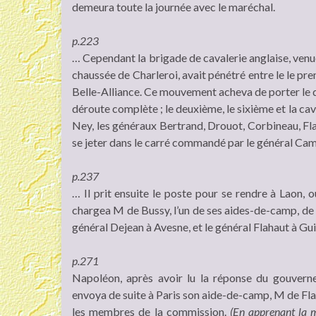
demeura toute la journée avec le maréchal.
p.223
… Cependant la brigade de cavalerie anglaise, venue
chaussée de Charleroi, avait pénétré entre le le prem
Belle-Alliance. Ce mouvement acheva de porter le d
déroute complète ; le deuxième, le sixième et la ca
Ney, les généraux Bertrand, Drouot, Corbineau, Fl
se jeter dans le carré commandé par le général C
p.237
… Il prit ensuite le poste pour se rendre à Laon, où
chargea M de Bussy, l’un de ses aides-de-camp, de s
général Dejean à Avesne, et le général Flahaut à Gui
p.271
Napoléon, après avoir lu la réponse du gouverne
envoya de suite à Paris son aide-de-camp, M de Fl
les membres de la commission.
(En apprenant la m