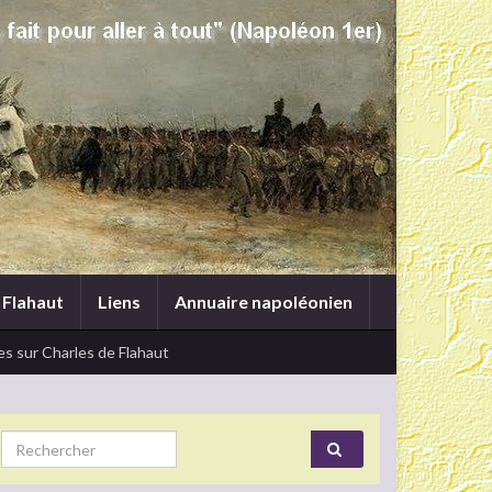
 Flahaut
Liens
Annuaire napoléonien
s sur Charles de Flahaut
Search for: