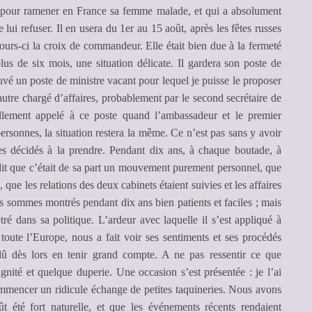
pour ramener en France sa femme malade, et qui a absolument
lui refuser. Il en usera du 1er au 15 août, après les fêtes russes
s jours-ci la croix de commandeur. Elle était bien due à la fermeté
plus de six mois, une situation délicate. Il gardera son poste de
ouvé un poste de ministre vacant pour lequel je puisse le proposer
autre chargé d’affaires, probablement par le second secrétaire de
llement appelé à ce poste quand l’ambassadeur et le premier
rsonnes, la situation restera la même. Ce n’est pas sans y avoir
s décidés à la prendre. Pendant dix ans, à chaque boutade, à
it que c’était de sa part un mouvement purement personnel, que
que les relations des deux cabinets étaient suivies et les affaires
s sommes montrés pendant dix ans bien patients et faciles ; mais
 dans sa politique. L’ardeur avec laquelle il s’est appliqué à
 toute l’Europe, nous a fait voir ses sentiments et ses procédés
û dès lors en tenir grand compte. A ne pas ressentir ce que
ignité et quelque duperie. Une occasion s’est présentée : je l’ai
mmencer un ridicule échange de petites taquineries. Nous avons
 été fort naturelle, et que les événements récents rendaient