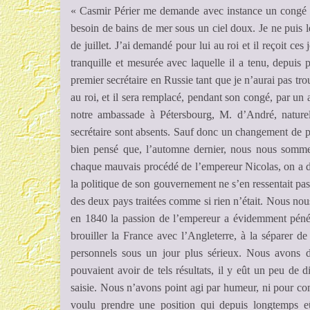
« Casmir Périer me demande avec instance un congé 
besoin de bains de mer sous un ciel doux. Je ne puis le 
de juillet. J’ai demandé pour lui au roi et il reçoit ce
tranquille et mesurée avec laquelle il a tenu, depuis 
premier secrétaire en Russie tant que je n’aurai pas tr
au roi, et il sera remplacé, pendant son congé, par un 
notre ambassade à Pétersbourg, M. d’André, nature
secrétaire sont absents. Sauf donc un changement de pe
bien pensé que, l’automne dernier, nous nous somme
chaque mauvais procédé de l’empereur Nicolas, on a d
la politique de son gouvernement ne s’en ressentait pas, 
des deux pays traitées comme si rien n’était. Nous nou
en 1840 la passion de l’empereur a évidemment pénétré
brouiller la France avec l’Angleterre, à la séparer de
personnels sous un jour plus sérieux. Nous avons d
pouvaient avoir de tels résultats, il y eût un peu de d
saisie. Nous n’avons point agi par humeur, ni pour co
voulu prendre une position qui depuis longtemps eût