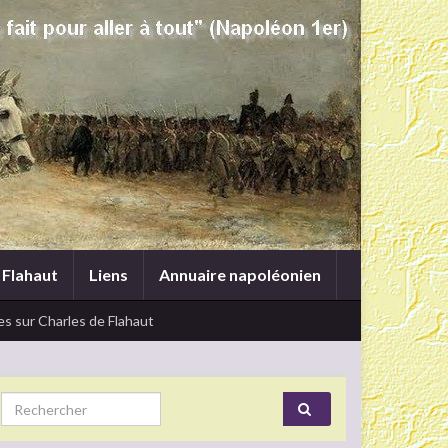
 Flahaut
Liens
Annuaire napoléonien
s sur Charles de Flahaut
Search for: