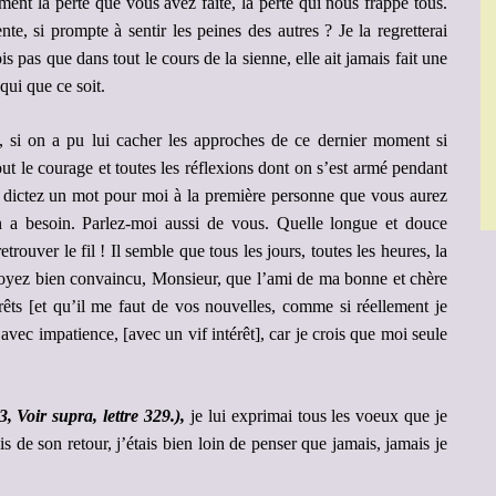
ent la perte que vous avez faite, la perte qui nous frappe tous.
te, si prompte à sentir les peines des autres ? Je la regretterai
is pas que dans tout le cours de la sienne, elle ait jamais fait une
 qui que ce soit.
, si on a pu lui cacher les approches de ce dernier moment si
out le courage et toutes les réflexions dont on s’est armé pendant
, dictez un mot pour moi à la première personne que vous aurez
n a besoin. Parlez-moi aussi de vous. Quelle longue et douce
rouver le fil ! Il semble que tous les jours, toutes les heures, la
. Soyez bien convaincu, Monsieur, que l’ami de ma bonne et chère
rêts [et qu’il me faut de vos nouvelles, comme si réellement je
vec impatience, [avec un vif intérêt], car je crois que moi seule
 Voir supra, lettre 329.),
je lui exprimai tous les voeux que je
is de son retour, j’étais bien loin de penser que jamais, jamais je