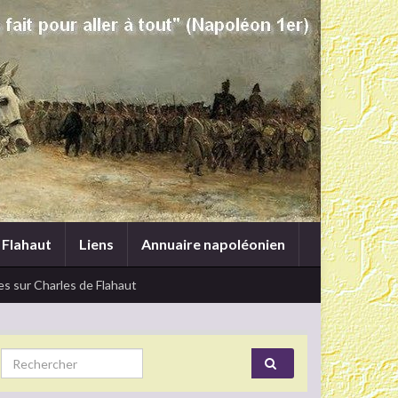
 Flahaut
Liens
Annuaire napoléonien
s sur Charles de Flahaut
Search for: