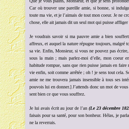
Que je vous plains, Monsieur, et que je sens profondém
Car où trouver une pareille amie, si bonne, si indulgen
toute ma vie, et je l’aimais de tout mon coeur. Je ne cro
chose, elle ait jamais dit un seul mot qui puisse affliger
Je voudrais savoir si ma pauvre amie a bien souffert
affreux, et auquel la nature répugne toujours, malgré t
sa vie. Enfin, Monsieur, si vous ne pouvez pas écrire
sous la main ; mais parlez-moi d’elle, mon coeur e
habitude rompue, sans que rien puisse jamais en faire ret
vie enfin, soit comme arrêtée ; oh ! je sens tout cela
amie ne me trouvera jamais insensible à tous ses inté
pouvois lui en donner.] J’attends donc un mot de vous a
sent bien ce que vous souffrez.
Je lui avais écrit au jour de l’an
(Le 23 décembre 1823,
faisais pour sa santé, pour son bonheur. Hélas, je parla
ne la reverrais.