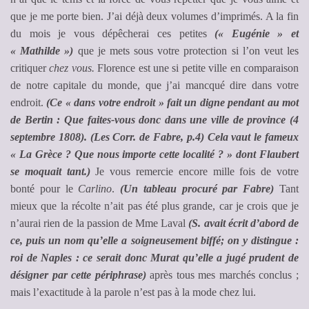
que je me porte bien. J’ai déjà deux volumes d’imprimés. A la fin
du mois je vous dépêcherai ces petites
(« Eugénie » et
« Mathilde »)
que je mets sous votre protection si l’on veut les
critiquer
chez vous.
Florence est une si petite ville en comparaison
de notre capitale du monde, que j’ai mancqué dire dans votre
endroit.
(Ce « dans votre endroit » fait un digne pendant au mot
de Bertin : Que faites-vous donc dans une ville de province (4
septembre 1808). (Les Corr. de Fabre, p.4) Cela vaut le fameux
« La Grèce ? Que nous importe cette localité ? » dont Flaubert
se moquait tant.)
Je vous remercie encore mille fois de votre
bonté pour le
Carlino
.
(Un tableau procuré par Fabre)
Tant
mieux que la récolte n’ait pas été plus grande, car je crois que je
n’aurai rien de la passion de Mme Laval
(S. avait écrit d’abord de
ce, puis un nom qu’elle a soigneusement biffé; on y distingue :
roi de Naples : ce serait donc Murat qu’elle a jugé prudent de
désigner par cette périphrase)
après tous mes marchés conclus ;
mais l’exactitude à la parole n’est pas à la mode chez lui.