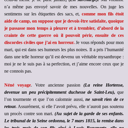
n’a même pas envoyé savoir de mes nouvelles. On juge les
sentimens sur les étiquettes des sacs, et,
comme mon fils étoit
aide de camp, on suppose que je devois être satisfaite, quoique
je passasse mon temps à pleurer et à trembler, d’abord de la
crainte de cette guerre où il pouvoit périr, ensuite de ces
discordes civiles que j’ai en horreur.
Je vous réponds pour mon
mari, qui est dans ses humeurs les plus noires. Il a pris l’humanité
dans une telle horreur qu’il est devenu un véritable mysanthrope :
moi je ne le suis pas à sa perfection, et j’aime encore ceux que je
ne connois pas.
Néné voyage
. Votre ancienne passion
(La reine Hortense,
devenue un peu précipitemment duchesse de Saint-Leu),
que
l’on tourmente et que l’on calomnie aussi,
ne savoit rien de ce
retour.
Assurément, si elle l’avoit prévu, elle n’auroit pas soutenu
un procès contre son mari.
(Au sujet de la garde de ses enfants.
Le tribunal de la Seine ordonna, le 7 mars 1815, la remise dans
les trois mois de son fils aîné à Louis Bonaparte, elle ne