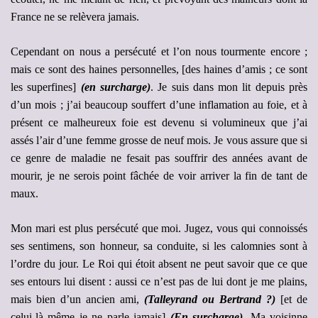
France ne se relèvera jamais.
Cependant on nous a persécuté et l’on nous tourmente encore ;
mais ce sont des haines personnelles, [des haines d’amis ; ce sont
les superfines]
(en surcharge)
. Je suis dans mon lit depuis près
d’un mois ; j’ai beaucoup souffert d’une inflamation au foie, et à
présent ce malheureux foie est devenu si volumineux que j’ai
assés l’air d’une femme grosse de neuf mois. Je vous assure que si
ce genre de maladie ne fesait pas souffrir des années avant de
mourir, je ne serois point fâchée de voir arriver la fin de tant de
maux.
Mon mari est plus persécuté que moi. Jugez, vous qui connoissés
ses sentimens, son honneur, sa conduite, si les calomnies sont à
l’ordre du jour. Le Roi qui étoit absent ne peut savoir que ce que
ses entours lui disent : aussi ce n’est pas de lui dont je me plains,
mais bien d’un ancien ami,
(Talleyrand ou Bertrand ?)
[et de
celui-là même je ne parle jamais]
(En surcharge).
Ma voisinne