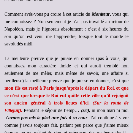
Comment avés-vous pu croire à cet article du
Moniteur
, vous qui
me connoissez ? Non seulement je n’ai pas travaillé au retour de
Napoléon, mais je l’ignorais absolument : c’est à six heures du
soir qu’on est venu me l’apprendre, lorsque tout le monde le
savoit dès midi.
La meilleure preuve que je puisse en donner (pas à vous, qui
connaissez mon caractère timide et qui auroit tremblé non
seulement de me mêler, mais même de savoir, une affaire si
périlleuse) la meilleure preuve que je puisse en donner, c’est que
mon fils est resté à Paris jusqu’après le départ du Roi, et que
ce n’est que lorsque le Roi eut quitté cette ville qu’il rejoignit
son ancien général à trois lieues d’ici.
(Sur la route de
Villejuif).
Pendant le séjour de l’emp…
(sic),
ni mon mari ni moi
n’
avons pas mis le pied une fois à sa cour
. J’ai continué à vivre
comme j’avois toujours fait, parlant peu parce que j’aime mieux
écouter, ne me mêlant de rien, et prévoyant des malheurs dont la