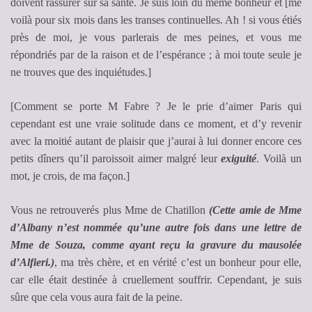
doivent rassurer sur sa santé. Je suis loin du même bonheur et [me
voilà pour six mois dans les transes continuelles. Ah ! si vous étiés
près de moi, je vous parlerais de mes peines, et vous me
répondriés par de la raison et de l’espérance ; à moi toute seule je
ne trouves que des inquiétudes.]
[Comment se porte M Fabre ? Je le prie d’aimer Paris qui
cependant est une vraie solitude dans ce moment, et d’y revenir
avec la moitié autant de plaisir que j’aurai à lui donner encore ces
petits dîners qu’il paroissoit aimer malgré leur
exiguité
. Voilà un
mot, je crois, de ma façon.]
Vous ne retrouverés plus Mme de Chatillon
(Cette amie de Mme
d’Albany n’est nommée qu’une autre fois dans une lettre de
Mme de Souza, comme ayant reçu la gravure du mausolée
d’Alfieri.)
, ma très chère, et en vérité c’est un bonheur pour elle,
car elle était destinée à cruellement souffrir. Cependant, je suis
sûre que cela vous aura fait de la peine.