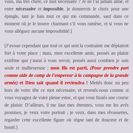
vous, ma très chère, ce mot nécessaire ? Je ne l’ai jamais aimé, et
entre
nécessaire
et
impossible
, je donnerois le choix pour une
épingle, tant je hais tout ce qui me commande, sauf dans ce
moment où je le trouve charmant s’il vous ramène, et si vous ne
vous alléguez aucune impossibilité.]
[J’avoue cependant que tout ce qui sent la contrainte me déplairoit
fort à votre place ; mais, mon excellente amie, pensés au plaisir
extrême que j’aurai à vous revoir, pensés aussi combien je suis
seule et malheureuse ;
mon fils est parti,
(Pour prendre part
comme aide de camp de l’empereur à la campagne de la grande
armée)
et Dieu sait quand il reviendra !
Mettés donc un peu
hors de votre tête ce mot nécessaire, et revenés-nous comme si
vous voyagiez de votre pleine estoc, et que vous fissiés une course
de plaisir. D’ailleurs, il me faut mes étrennes, vous me les avés
promises, je veux votre portrait ; je veux, dans mes rêvasseries,
regarder cette excellente figure où règne tant de douceur et de
bonté.]