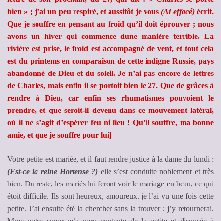
bien » ; j’ai un peu respiré, et aussitôt je vous
(Ai effacé)
écrit.
Que je souffre en pensant au froid qu’il doit éprouver ; nous
avons un hiver qui commence dune manière terrible. La
rivière est prise, le froid est accompagné de vent, et tout cela
est du printems en comparaison de cette indigne Russie, pays
abandonné de Dieu et du soleil. Je n’ai pas encore de lettres
de Charles, mais enfin il se portoit bien le 27. Que de grâces à
rendre à Dieu, car enfin ses rhumatismes pouvoient le
prendre, et que seroit-il devenu dans ce mouvement latéral,
où il ne s’agit d’espérer feu ni lieu ! Qu’il souffre, ma bonne
amie, et que je souffre pour lui]
Votre petite est mariée, et il faut rendre justice à la dame du lundi :
(Est-ce la reine Hortense ?)
elle s’est conduite noblement et très
bien. Du reste, les mariés lui feront voir le mariage en beau, ce qui
étoit difficile. Ils sont heureux, amoureux. je l’ai vu une fois cette
petite. J’ai ensuite été la chercher sans la trouver ; j’y retournerai.
Mme votre soeur m’a paru contente de la petite et disposée à