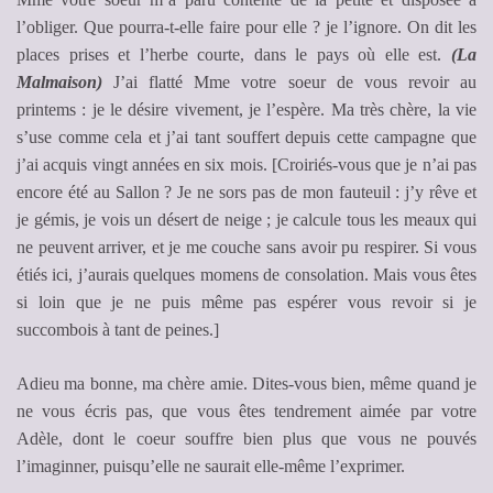
l’obliger. Que pourra-t-elle faire pour elle ? je l’ignore. On dit les
places prises et l’herbe courte, dans le pays où elle est.
(La
Malmaison)
J’ai flatté Mme votre soeur de vous revoir au
printems : je le désire vivement, je l’espère. Ma très chère, la vie
s’use comme cela et j’ai tant souffert depuis cette campagne que
j’ai acquis vingt années en six mois. [Croiriés-vous que je n’ai pas
encore été au Sallon ? Je ne sors pas de mon fauteuil : j’y rêve et
je gémis, je vois un désert de neige ; je calcule tous les meaux qui
ne peuvent arriver, et je me couche sans avoir pu respirer. Si vous
étiés ici, j’aurais quelques momens de consolation. Mais vous êtes
si loin que je ne puis même pas espérer vous revoir si je
succombois à tant de peines.]
Adieu ma bonne, ma chère amie. Dites-vous bien, même quand je
ne vous écris pas, que vous êtes tendrement aimée par votre
Adèle, dont le coeur souffre bien plus que vous ne pouvés
l’imaginner, puisqu’elle ne saurait elle-même l’exprimer.