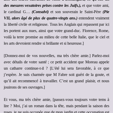
des mesures vexatoires prises contre les Juifs.),
et que votre ami,
le cardinal G…
(Consalvi)
et son souverain le Saint-Père
(Pie
VII, alors âgé de plus de quatre-vingts ans.)
entendent vraiment
la liberté civile et religieuse. Tous les Anglais qui repassent par ici
les portent aux nues, ainsi que votre grand-duc. Florence, Rome,
voilà la terre promise au milieu de cette belle Italie, que le ciel et
les arts devroient rendre si brillante et si heureuse.]
[Donnez-moi de vos nouvelles, ma très chère amie.] Parlez-moi
avec détails de votre santé ; ce petit accident que Moreau appele
un catharre continue-t-il ? [L’été lui sera favorable, à ce que
j’espère. Je suis charmée que M Fabre soit guéri de la goute, et
qu’il ait recommencé à travailler. C’est un grand plaisir, et nous
jouirons de ses ouvrages.]
Et vous, ma très chère amie, [passez-vous toujours votre tems à
lire ? Moi, j’ai un roman dans la tête, mais pendant la saison des
roses, je ne suis occupée que de mon jardin et cette occupation est