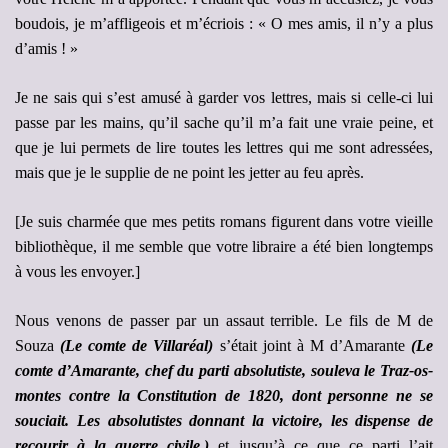
boudois, je m’affligeois et m’écriois : « O mes amis, il n’y a plus
d’amis ! »
Je ne sais qui s’est amusé à garder vos lettres, mais si celle-ci lui
passe par les mains, qu’il sache qu’il m’a fait une vraie peine, et
que je lui permets de lire toutes les lettres qui me sont adressées,
mais que je le supplie de ne point les jetter au feu après.
[Je suis charmée que mes petits romans figurent dans votre vieille
bibliothèque, il me semble que votre libraire a été bien longtemps
à vous les envoyer.]
Nous venons de passer par un assaut terrible. Le fils de M de
Souza
(Le comte de Villaréal)
s’était joint à M d’Amarante
(Le
comte d’Amarante, chef du parti absolutiste, souleva le Traz-os-
montes contre la Constitution de 1820, dont personne ne se
souciait. Les absolutistes donnant la victoire, les dispense de
recourir à la guerre civile.)
et jusqu’à ce que ce parti l’ait