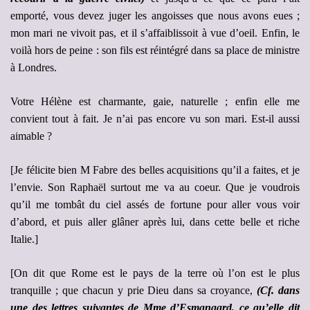
emporté, vous devez juger les angoisses que nous avons eues ;
mon mari ne vivoit pas, et il s’affaiblissoit à vue d’oeil. Enfin, le
voilà hors de peine : son fils est réintégré dans sa place de ministre
à Londres.
Votre Hélène est charmante, gaie, naturelle ; enfin elle me
convient tout à fait. Je n’ai pas encore vu son mari. Est-il aussi
aimable ?
[Je félicite bien M Fabre des belles acquisitions qu’il a faites, et je
l’envie. Son Raphaël surtout me va au coeur. Que je voudrois
qu’il me tombât du ciel assés de fortune pour aller vous voir
d’abord, et puis aller glâner après lui, dans cette belle et riche
Italie.]
[On dit que Rome est le pays de la terre où l’on est le plus
tranquille ; que chacun y prie Dieu dans sa croyance,
(Cf. dans
une des lettres suivantes de Mme d’Esmangard, ce qu’elle dit