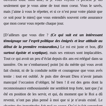
seulement que je vous aime de tout mon coeur. Vous le savés,
mais j’aime à vous le répetter, et si ce n’est pour votre plaisir que
ce soit pour le mien] que vous entendiés souvent cette assurance
que mon coeur vous repette chaque jour.
[D’ailleurs que vous dire ?
(Ce qui suit est un intéressant
témoignage sur l’esprit politique des émigrés et leur attitude au
début de la première restauration.)
Le roi est juste et bon,
(Et
surtout égoïste et sceptique)
, mais ses entours sont implacables.
Tout ce qui avoit un peu d’éclat depuis dix ans est relégué dans sa
tannière. On ne s’embarrasse] point [ni du mérite qui vous avoit
fait choisir, ni de la conduite noble et courageuse que vous avés
tenüe : tout est oublié. Je puis dire devant Dieu n’avoir jamais
mancqué l’occasion d’obliger, hé bien ! il est des gens dont la
reconnoissance enthousiasmée me sembloit trop forte, tant que j’ai
été en position de les servir, et qui, du moment que le Roi a dû
revenir, n’ont pas plus pensé à moi que si je n’avais existé. Le
chapitre des ingratitudes fait mal au coeur. Qu’ai-je fait cependant