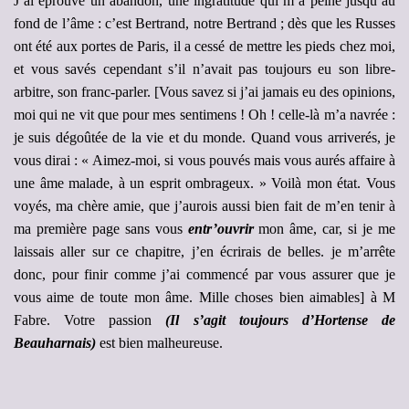
J’ai éprouvé un abandon, une ingratitude qui m’a peiné jusqu’au
fond de l’âme : c’est Bertrand, notre Bertrand ; dès que les Russes
ont été aux portes de Paris, il a cessé de mettre les pieds chez moi,
et vous savés cependant s’il n’avait pas toujours eu son libre-
arbitre, son franc-parler. [Vous savez si j’ai jamais eu des opinions,
moi qui ne vit que pour mes sentimens ! Oh ! celle-là m’a navrée :
je suis dégoûtée de la vie et du monde. Quand vous arriverés, je
vous dirai : « Aimez-moi, si vous pouvés mais vous aurés affaire à
une âme malade, à un esprit ombrageux. » Voilà mon état. Vous
voyés, ma chère amie, que j’aurois aussi bien fait de m’en tenir à
ma première page sans vous
entr’ouvrir
mon âme, car, si je me
laissais aller sur ce chapitre, j’en écrirais de belles. je m’arrête
donc, pour finir comme j’ai commencé par vous assurer que je
vous aime de toute mon âme. Mille choses bien aimables] à M
Fabre. Votre passion
(Il s’agit toujours d’Hortense de
Beauharnais)
est bien malheureuse.