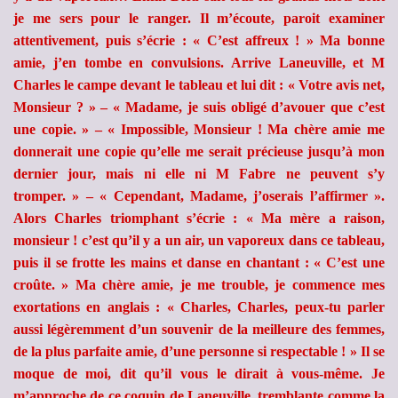
je me sers pour le ranger. Il m’écoute, paroit examiner
attentivement, puis s’écrie : « C’est affreux ! » Ma bonne
amie, j’en tombe en convulsions. Arrive Laneuville, et M
Charles le campe devant le tableau et lui dit : « Votre avis net,
Monsieur ? » – « Madame, je suis obligé d’avouer que c’est
une copie. » – « Impossible, Monsieur ! Ma chère amie me
donnerait une copie qu’elle me serait précieuse jusqu’à mon
dernier jour, mais ni elle ni M Fabre ne peuvent s’y
tromper. » – « Cependant, Madame, j’oserais l’affirmer ».
Alors Charles triomphant s’écrie : « Ma mère a raison,
monsieur ! c’est qu’il y a un air, un vaporeux dans ce tableau,
puis il se frotte les mains et danse en chantant : « C’est une
croûte. » Ma chère amie, je me trouble, je commence mes
exortations en anglais : « Charles, Charles, peux-tu parler
aussi légèremment d’un souvenir de la meilleure des femmes,
de la plus parfaite amie, d’une personne si respectable ! » Il se
moque de moi, dit qu’il vous le dirait à vous-même. Je
m’approche de ce coquin de Laneuville, tremblante comme la