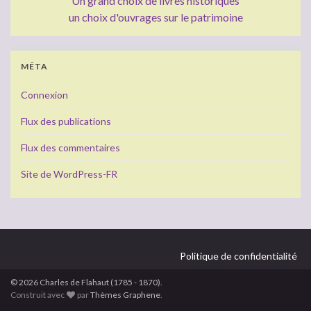
Un grand choix de livres historiques
un choix d'ouvrages sur le patrimoine
MÉTA
Connexion
Flux des publications
Flux des commentaires
Site de WordPress-FR
Politique de confidentialité
© 2026 Charles de Flahaut (1785 - 1870).
Construit avec
par
Thèmes Graphene
.