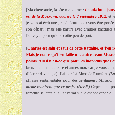
[Ma chère amie, la tête me tourne :
depuis huit jour
ou de la Moskowa, gagnée le 7 septembre 1812)
et 
je vous ai écrit une grande lettre pour vous être porté
son départ : mais elle partira avec d’autres pacquets
l’envoyer pour qu’elle coûte peu de port.
[
Charles est sain et sauf de cette battaille, et j’e
Mais je crains qu’il en faille une autre avant Mosc
points. Aussi n’est-ce que pour les individus que l’
bien, bien malheureuse et aimés-moi, car je vous aime
d’écrire davantage]. J’ai parlé à Mme de Rumfort.
(La
phrases sentimentales pour des
sentimens
.
(Allusion
même montrent que ce projet réussit.)
Cependant, pour
remettre sa lettre que j’enverrai si elle est convenable.