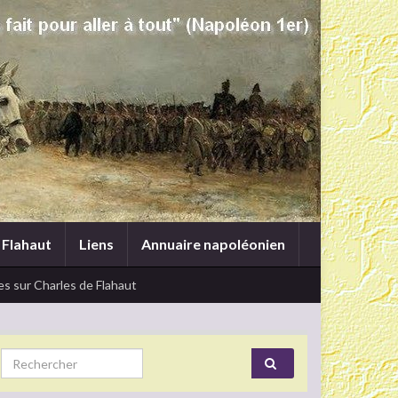
 Flahaut
Liens
Annuaire napoléonien
s sur Charles de Flahaut
Search for: