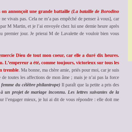
s on annonçoit une grande battaille
(La bataille de Borodino
je ne vivais pas. Cela ne m’a pas empêché de penser à vous], car
e par M Martin, et je l’ai envoyée chez lui une demie heure après
 au premier jour. Je prierai M de Lavalette de vouloir bien vous
n remercie Dieu de tout mon coeur, car elle a duré dix heures.
ou. L’empereur a été, comme toujours, victorieux sur tous les
on tremble
. Ma bonne, ma chère amie, priés pour moi, car je suis
 de toutes les affections de mon âme ; mais je n’ai pas la force
 femme du célèbre philantrope)
Il paraît que la petite a pris des
 à un projet de mariage inconnu. Les lettres suivantes de la
 l’engager mieux, je lui ai dit de vous répondre : elle doit me