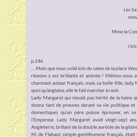
Les Sa
souv
Mme la Comt
J.Vi
p.146
… Mais que nous voilà loin du salon de la place Ven
réunion y est brillante et animée ! Mêlons-nous 
charmant auteur français, mais sa belle-fille, lady 
quoi qu’anglaise, elle le fait marcher à ravir.
Lady Margaret qui n’avait pas hérité de la haine qu
donna tant de preuves durant sa vie politique et 
domestiques qu’un père puisse éprouver, en s
l’Empereur. Lady Margaret avait vingt-sept ans
Angleterre, brillant de la double auréole de la gloire
M. de Flahaut, simple gentilhomme français, était