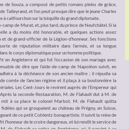
 de Souza, a composé de petits romans pleins de grâce,
 de Talleyrand, et l’on peut presque dire que le jeune Charles
ie à califourchon sur la béquille du grand diplomate.
e-camp de Murat, et, plus tard, du prince de Neufchâtel. Si la
, elle a du moins été honorable, et quelques actions assez
on et de grand-officier de la Légion-d’honneur. Ses fonctions
orte de réputation militaire dans l’armée, et sa longue
 dans le corps diplomatique pour un homme politique.
it en Angleterre et qui fut l’occasion de son mariage avec
ispensable de dire que l’aide-de-camp de Napoléon suivit, en
adhéra à la déchéance de son ancien maître ; il répudia sa
e comte de l’ancien régime et il plaça à sa boutonnière la
ériales. Les Cent-Jours le revirent auprès de l’Empereur qui
 Après la seconde Restauration, M. de Flahault dut à M. de
n mit à sa place le colonel Marbot. M. de Flahault quitta
 fidèles qui se groupaient au château de Prégny, en Suisse,
igeant de ce petit Coblentz bonapartiste. Il suivit la reine de
fit l’honneur de le croire dangereux, et lui rendit le service de
 M. de Flahault se retira en Angleterre, où il parvint à se