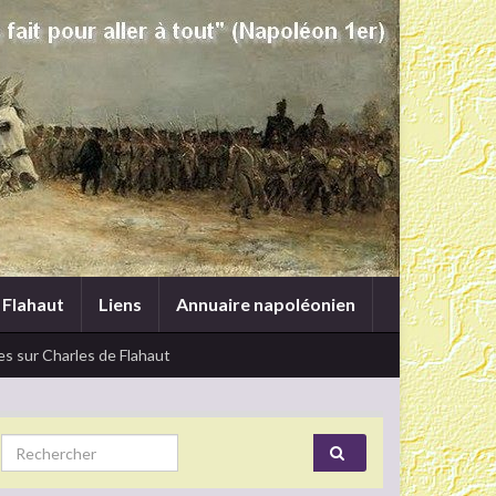
 Flahaut
Liens
Annuaire napoléonien
s sur Charles de Flahaut
Search for: