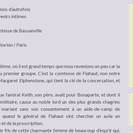
lons d’autrefois
enirs intimes
esse de Bassanville
ctorion / Paris
dôme, où il est grand temps que nous revenions un peu car la
au premier groupe. C’est la comtesse de Flahaut, non notre
Margaret Elphenstone, qui tient la clé de la concersation, et
e l’amiral Keith, son père, avait pour Bonaparte, et dont il
militaire, causa au noble lord un des plus grands chagrins
e mariant sans son consentement à un aide-de-camp de
 quand le général de Flahaut vint chercher un asile en
 et de la proscription.
 le fils de cette charmante femme de beaucoup d’esprit qui,