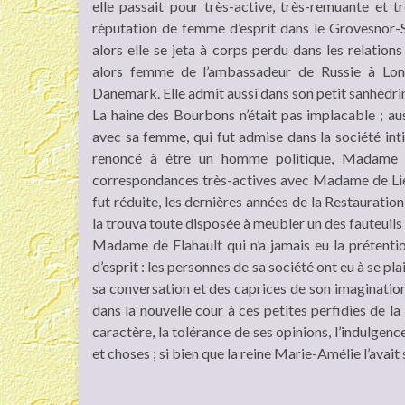
elle passait pour très-active, très-remuante et tr
réputation de femme d’esprit dans le Grovesnor-
alors elle se jeta à corps perdu dans les relatio
alors femme de l’ambassadeur de Russie à Lon
Danemark. Elle admit aussi dans son petit sanhédr
La haine des Bourbons n’était pas implacable ; aus
avec sa femme, qui fut admise dans la société inti
renoncé à être un homme politique, Madame de
correspondances très-actives avec Madame de Liev
fut réduite, les dernières années de la Restauration,
la trouva toute disposée à meubler un des fauteuils
Madame de Flahault qui n’a jamais eu la prétenti
d’esprit : les personnes de sa société ont eu à se pl
sa conversation et des caprices de son imagination
dans la nouvelle cour à ces petites perfidies de la 
caractère, la tolérance de ses opinions, l’indulgenc
et choses ; si bien que la reine Marie-Amélie l’av