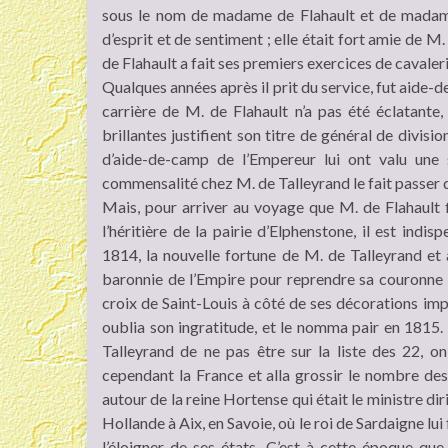
sous le nom de madame de Flahault et de madame
d’esprit et de sentiment ; elle était fort amie de M.
de Flahault a fait ses premiers exercices de cavaler
Qualques années après il prit du service, fut aide-d
carrière de M. de Flahault n’a pas été éclatante
brillantes justifient son titre de général de divisi
d’aide-de-camp de l’Empereur lui ont valu une s
commensalité chez M. de Talleyrand le fait passer
Mais, pour arriver au voyage que M. de Flahault f
l’héritière de la pairie d’Elphenstone, il est ind
1814, la nouvelle fortune de M. de Talleyrand et 
baronnie de l’Empire pour reprendre sa couronne d
croix de Saint-Louis à côté de ses décorations imp
oublia son ingratitude, et le nomma pair en 1815.
Talleyrand de ne pas être sur la liste des 22, o
cependant la France et alla grossir le nombre des
autour de la reine Hortense qui était le ministre dir
Hollande à Aix, en Savoie, où le roi de Sardaigne lui 
l’éloigner de ses états. C’est à cette époque que