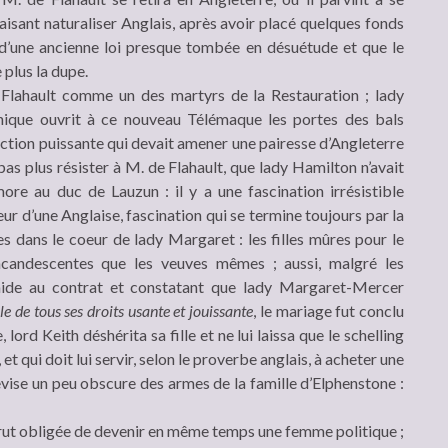
aisant naturaliser Anglais, après avoir placé quelques fonds
 d’une ancienne loi presque tombée en désuétude et que le
 plus la dupe.
 Flahault comme un des martyrs de la Restauration ; lady
nique ouvrit à ce nouveau Télémaque les portes des bals
tion puissante qui devait amener une pairesse d’Angleterre
as plus résister à M. de Flahault, que lady Hamilton n’avait
re au duc de Lauzun : il y a une fascination irrésistible
eur d’une Anglaise, fascination qui se termine toujours par la
es dans le coeur de lady Margaret : les filles mûres pour le
incandescentes que les veuves mêmes ; aussi, malgré les
 aide au contrat et constatant que lady Margaret-Mercer
lle de tous ses droits usante et jouissante
, le mariage fut conclu
 lord Keith déshérita sa fille et ne lui laissa que le schelling
, et qui doit lui servir, selon le proverbe anglais, à acheter une
devise un peu obscure des armes de la famille d’Elphenstone :
rut obligée de devenir en même temps une femme politique ;