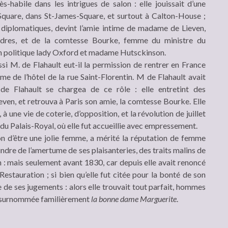
ès-habile dans les intrigues de salon : elle jouissait d’une
Square, dans St-James-Square, et surtout à Calton-House ;
ns diplomatiques, devint l’amie intime de madame de Lieven,
dres, et de la comtesse Bourke, femme du ministre du
in politique lady Oxford et madame Hutsckinson.
si M. de Flahault eut-il la permission de rentrer en France
me de l’hôtel de la rue Saint-Florentin. M de Flahault avait
 Flahault se chargea de ce rôle : elle entretint des
en, et retrouva à Paris son amie, la comtesse Bourke. Elle
 à une vie de coterie, d’opposition, et la révolution de juillet
 du Palais-Royal, où elle fut accueillie avec empressement.
on d’être une jolie femme, a mérité la réputation de femme
aindre de l’amertume de ses plaisanteries, des traits malins de
 : mais seulement avant 1830, car depuis elle avait renoncé
Restauration ; si bien qu’elle fut citée pour la bonté de son
e de ses jugements : alors elle trouvait tout parfait, hommes
ait surnommée familièrement
la bonne dame Marguerite
.