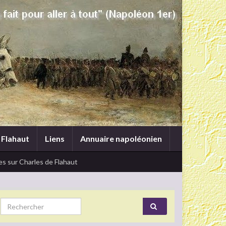
 Flahaut
Liens
Annuaire napoléonien
s sur Charles de Flahaut
Search for: