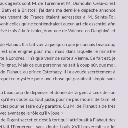
ipaux agents sont M. de Turenne et M. Dumoulin. Celui-ci est
à Bath et à Bristol ; j’ai dans ma dernière dépêche annoncé
hes venant de France étaient adressées à M. Sainte-Foi,
enir celles qui ne contiendraient aucun article essentiel, afin
rivé trois à la fois hier, dont une de Valence, en Dauphiné, et
e Flahaut. Il a fait voir à quelqu’un que je connais beaucoup
 est une énigme pour moi, mais dans laquelle le ministre
e à Londres, il n’a qu’à venir de suite à Vienne. Ce fait est, je
 Polignac. Mais ce que personne ne sait à coup sûr, que moi,
. de Flahaut, au prince Esterhazy. Il l’a avouée secrètement à
ourquoi ce mystère pour une chose qui paraîtrait simple sans
t ici beaucoup de dépenses et donne de l’argent à ceux de son
qu’il en coûte ici, tout juste, pour ne pas mourir de faim, et
les pour ne faire qu’y paraître. Ou M. de Flahaut a de très
ec avantage le rôle qu’il y joue. »
 l’agent secret et c’est à tort qu’il attribuait à Flahaut des
tait l’Empereur ; sans doute, Louis XVIII n’exerçait sur lui