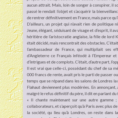
aucun attrait. Mais, loin de songer à conspirer, il 
passé le rendait l’objet et s’acquérir la bienveilla
de rentrer définitivement en France, mais parce qu’i
D’ailleurs, un projet qui n’avait rien de politiqu
Jeune, élégant, séduisant de visage et d’esprit, il av
héritière de l’aristocratie anglaise, la fille de lor
était décidé, mais rencontrait des obstacles. C’étai
l’ambassadeur de France, qui multipliait ses ef
d’Angleterre ce Français inféodé à l’Empereur e
d’intrigues et de complots. C’était, d’autre part, l’o
Il est vrai que celle-ci, possédant du chef de sa m
000 francs de rente, avait pris le parti de passer 
temps que se répand dans les salons de Londres la n
Flahaut deviennent plus modérées. En annonçant, 
malgré le refus définitif du père, il dit en parlant du 
« Il chante maintenant sur une autre gamme ; i
collaborateurs, et s’aperçoit qu’à Paris avec plus de
la société, qu lieu qu’à Londres, on reste dans 