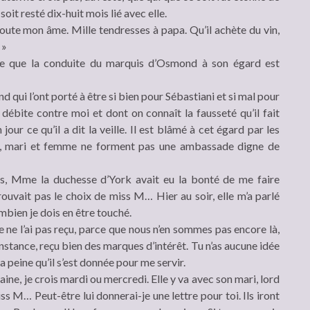
it resté dix-huit mois lié avec elle.
oute mon âme. Mille tendresses à papa. Qu’il achète du vin,
 »
re que la conduite du marquis d’Osmond à son égard est
qui l’ont porté à être si bien pour Sébastiani et si mal pour
débite contre moi et dont on connaît la fausseté qu’il fait
our ce qu’il a dit la veille. Il est blâmé à cet égard par les
t, mari et femme ne forment pas une ambassade digne de
mps, Mme la duchesse d’York avait eu la bonté de me faire
rouvait pas le choix de miss M… Hier au soir, elle m’a parlé
mbien je dois en être touché.
 ne l’ai pas reçu, parce que nous n’en sommes pas encore là,
rconstance, reçu bien des marques d’intérêt. Tu n’as aucune idée
 peine qu’il s’est donnée pour me servir.
ine, je crois mardi ou mercredi. Elle y va avec son mari, lord
s M… Peut-être lui donnerai-je une lettre pour toi. Ils iront