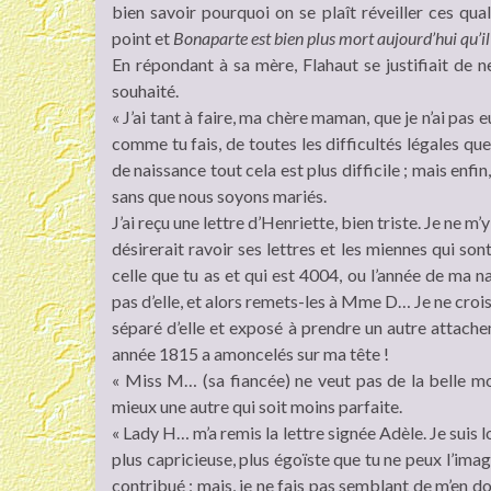
bien savoir pourquoi on se plaît réveiller ces qua
point et
Bonaparte est bien plus mort aujourd’hui qu’il
En répondant à sa mère, Flahaut se justifiait de ne
souhaité.
« J’ai tant à faire, ma chère maman, que je n’ai pas
comme tu fais, de toutes les difficultés légales qu
de naissance tout cela est plus difficile ; mais enfi
sans que nous soyons mariés.
J’ai reçu une lettre d’Henriette, bien triste. Je ne m’
désirerait ravoir ses lettres et les miennes qui son
celle que tu as et qui est 4004, ou l’année de ma nai
pas d’elle, et alors remets-les à Mme D… Je ne crois
séparé d’elle et exposé à prendre un autre attach
année 1815 a amoncelés sur ma tête !
« Miss M… (sa fiancée) ne veut pas de la belle m
mieux une autre qui soit moins parfaite.
« Lady H… m’a remis la lettre signée Adèle. Je suis l
plus capricieuse, plus égoïste que tu ne peux l’imag
contribué ; mais, je ne fais pas semblant de m’en dou