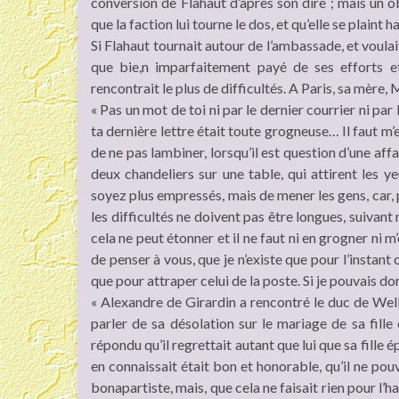
conversion de Flahaut d’après son dire ; mais un obse
que la faction lui tourne le dos, et qu’elle se plaint 
Si Flahaut tournait autour de l’ambassade, et voulai
que bie,n imparfaitement payé de ses efforts e
rencontrait le plus de difficultés. A Paris, sa mère,
« Pas un mot de toi ni par le dernier courrier ni par 
ta dernière lettre était toute grogneuse… Il faut m’
de ne pas lambiner, lorsqu’il est question d’une aff
deux chandeliers sur une table, qui attirent les 
soyez plus empressés, mais de mener les gens, car, po
les difficultés ne doivent pas être longues, suivant
cela ne peut étonner et il ne faut ni en grogner ni m
de penser à vous, que je n’existe que pour l’instant 
que pour attraper celui de la poste. Si je pouvais dor
« Alexandre de Girardin a rencontré le duc de Wellin
parler de sa désolation sur le mariage de sa fille
répondu qu’il regrettait autant que lui que sa fille 
en connaissait était bon et honorable, qu’il ne pouva
bonapartiste, mais, que cela ne faisait rien pour l’h