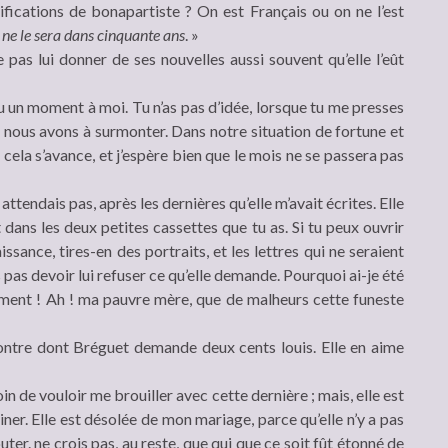
lifications de bonapartiste ? On est Français ou on ne l’est
 ne le sera dans cinquante ans
. »
 pas lui donner de ses nouvelles aussi souvent qu’elle l’eût
 eu un moment à moi. Tu n’as pas d’idée, lorsque tu me presses
e nous avons à surmonter. Dans notre situation de fortune et
n, cela s’avance, et j’espère bien que le mois ne se passera pas
y attendais pas, après les dernières qu’elle m’avait écrites. Elle
t dans les deux petites cassettes que tu as. Si tu peux ouvrir
ssance, tires-en des portraits, et les lettres qui ne seraient
 pas devoir lui refuser ce qu’elle demande. Pourquoi ai-je été
ement ! Ah ! ma pauvre mère, que de malheurs cette funeste
ontre dont Bréguet demande deux cents louis. Elle en aime
oin de vouloir me brouiller avec cette dernière ; mais, elle est
iner. Elle est désolée de mon mariage, parce qu’elle n’y a pas
ter. ne crois pas, au reste, que qui que ce soit fût étonné de