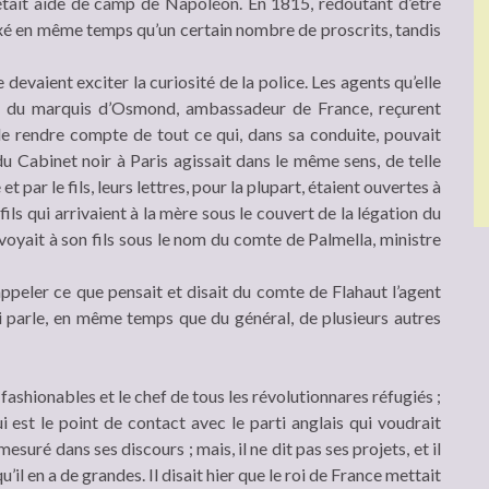
il était aide de camp de Napoléon. En 1815, redoutant d’être
 fixé en même temps qu’un certain nombre de proscrits, tandis
devaient exciter la curiosité de la police. Les agents qu’elle
ue du marquis d’Osmond, ambassadeur de France, reçurent
 de rendre compte de tout ce qui, dans sa conduite, pouvait
du Cabinet noir à Paris agissait dans le même sens, de telle
t par le fils, leurs lettres, pour la plupart, étaient ouvertes à
 fils qui arrivaient à la mère sous le couvert de la légation du
voyait à son fils sous le nom du comte de Palmella, ministre
rappeler ce que pensait et disait du comte de Flahaut l’agent
i parle, en même temps que du général, de plusieurs autres
fashionables et le chef de tous les révolutionnares réfugiés ;
ui est le point de contact avec le parti anglais qui voudrait
esuré dans ses discours ; mais, il ne dit pas ses projets, et il
’il en a de grandes. Il disait hier que le roi de France mettait