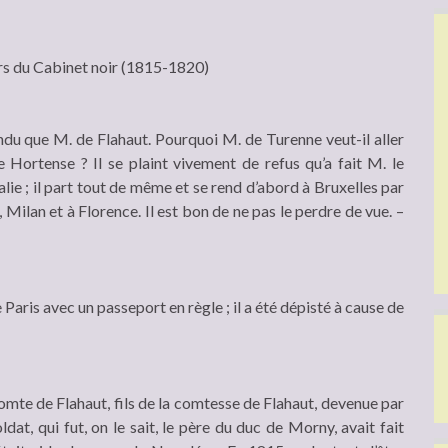
ers du Cabinet noir (1815-1820)
andu que M. de Flahaut. Pourquoi M. de Turenne veut-il aller
e Hortense ? Il se plaint vivement de refus qu’a fait M. le
ie ; il part tout de même et se rend d’abord à Bruxelles par
Milan et à Florence. Il est bon de ne pas le perdre de vue. –
 Paris avec un passeport en règle ; il a été dépisté à cause de
 comte de Flahaut, fils de la comtesse de Flahaut, devenue par
t, qui fut, on le sait, le père du duc de Morny, avait fait