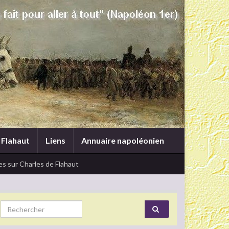
 Flahaut
Liens
Annuaire napoléonien
s sur Charles de Flahaut
Search for: