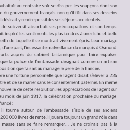
souhaitait au contraire voir se dissiper les soupçons dont son
nce du gouvernement français, non qu’il fût dans ses desseins
l désirait y rendre possibles ses séjours accidentels.
e ni de subversif absorbait ses préoccupations et son temps.
ait inspiré les sentiments les plus tendres à une riche et belle
d Keith de laquelle il se montrait vivement épris. Leur mariage
t, d’une part, l’incessante malveillance du marquis d’Osmond,
forts auprès du cabinet britannique pour faire expulser
t que la police de l’ambassade désignait comme un artisan
pposition que faisait au mariage le père de la fiancée.
ère une fortune personnelle que l’agent disait s’élever à 236
outre et de se marier sans le consentement paternel. En même
ouvelle de cette résolution, les appréciations de l’agent sur
au mois de juin 1817, la célébration prochaine du mariage,
fiancé :
l tourne autour de l’ambassade, s’isole de ses anciens
 200 000 livres de rente, il jouera toujours un grand rôle dans
la masse sans se faire remarquer… Je ne croirais pas à la