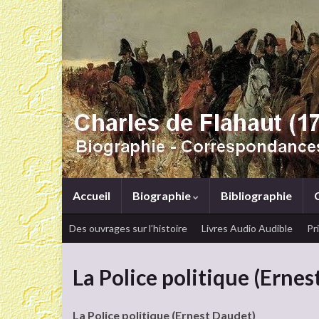
Accueil
Biographie
Bibliographie
Des ouvrages sur l’histoire
Livres Audio Audible
Pr
La Police politique (Erne
La Police politique (Ernest Daudet)