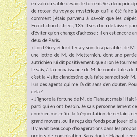
en vain du sable devant le torrent. Ses deux princ
de retour du voyage mystérieux qu’il a été faire 
comment j’étais parvenu à savoir que les dépêc
Frenchchurch street, 135. Il sera bon de laisser parv
d’éviter qu’on change d’adresse ; il en est encore ar
deux de Paris.
« Lord Grey et lord Jersey sont inséparables de M. d
une lettre de M. de Metternich, dont une partie
autrichien lui dit positivement, que si on le tourment
le sais, à la connaissance de M. le comte Jules de
c’est la visite clandestine qu’a faite samedi soir M
l’un des agents qui me l’a dit sans s’en douter. P
cela ?
« J’ignore la fortune de M. de Flahaut ; mais il fai
parti qui en ont besoin. Je sais personnellement ce 
combien me coûte la fréquentation de certains cerc
grand moyens, ou il a reçu des fonds pour jouer ici av
Il y avait beaucoup d’exagérations dans les propos de
projets de conspiration. Sans doute, Flahaut regret