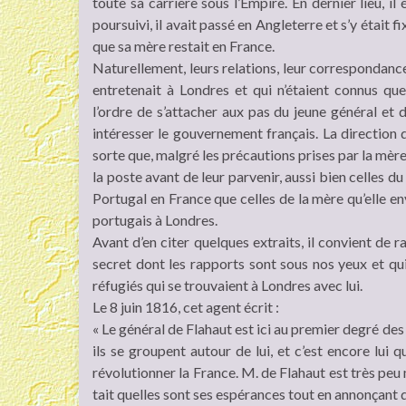
toute sa carrière sous l’Empire. En dernier lieu, 
poursuivi, il avait passé en Angleterre et s’y était
que sa mère restait en France.
Naturellement, leurs relations, leur correspondance 
entretenait à Londres et qui n’étaient connus q
l’ordre de s’attacher aux pas du jeune général et
intéresser le gouvernement français. La direction 
sorte que, malgré les précautions prises par la mère e
la poste avant de leur parvenir, aussi bien celles du
Portugal en France que celles de la mère qu’elle en
portugais à Londres.
Avant d’en citer quelques extraits, il convient de 
secret dont les rapports sont sous nos yeux et qu
réfugiés qui se trouvaient à Londres avec lui.
Le 8 juin 1816, cet agent écrit :
« Le général de Flahaut est ici au premier degré des 
ils se groupent autour de lui, et c’est encore lui q
révolutionner la France. M. de Flahaut est très peu m
tait quelles sont ses espérances tout en annonçant qu