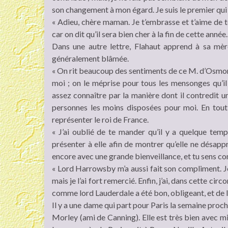
son changement à mon égard. Je suis le premier qui so
« Adieu, chère maman. Je t’embrasse et t’aime de t
car on dit qu’il sera bien cher à la fin de cette année.
Dans une autre lettre, Flahaut apprend à sa mè
généralement blâmée.
« On rit beaucoup des sentiments de ce M. d’Osmond 
moi ; on le méprise pour tous les mensonges qu’il 
assez connaître par la manière dont il contredit un j
personnes les moins disposées pour moi. En tou
représenter le roi de France.
« J’ai oublié de te mander qu’il y a quelque te
présenter à elle afin de montrer qu’elle ne désapp
encore avec une grande bienveillance, et tu sens co
« Lord Harrowsby m’a aussi fait son compliment. Je
mais je l’ai fort remercié. Enfin, j’ai, dans cette ci
comme lord Lauderdale a été bon, obligeant, et de la
Il y a une dame qui part pour Paris la semaine procha
Morley (ami de Canning). Elle est très bien avec mis