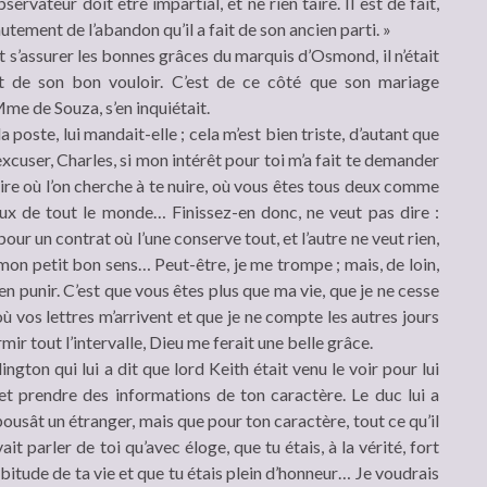
rvateur doit être impartial, et ne rien taire. Il est de fait,
hautement de l’abandon qu’il a fait de son ancien parti. »
t s’assurer les bonnes grâces du marquis d’Osmond, il n’était
t de son bon vouloir. C’est de ce côté que son mariage
 Mme de Souza, s’en inquiétait.
la poste, lui mandait-elle ; cela m’est bien triste, d’autant que
excuser, Charles, si mon intérêt pour toi m’a fait te demander
aire où l’on cherche à te nuire, où vous êtes tous deux comme
yeux de tout le monde… Finissez-en donc, ne veut pas dire :
ur un contrat où l’une conserve tout, et l’autre ne veut rien,
 mon petit bon sens… Peut-être, je me trompe ; mais, de loin,
’en punir. C’est que vous êtes plus que ma vie, que je ne cesse
où vos lettres m’arrivent et que je ne compte les autres jours
mir tout l’intervalle, Dieu me ferait une belle grâce.
gton qui lui a dit que lord Keith était venu le voir pour lui
 et prendre des informations de ton caractère. Le duc lui a
épousât un étranger, mais que pour ton caractère, tout ce qu’il
it parler de toi qu’avec éloge, que tu étais, à la vérité, fort
abitude de ta vie et que tu étais plein d’honneur… Je voudrais