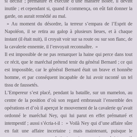
si décisif ; prématuré et exécuté d’une manière isolée, il devint
inutile ; et cependant si, quand il commença, on eût fait donner la
garde, on aurait remédié au mal.
» Au moment du désordre, la terreur s’empara de l’Esprit de
Napoléon, il se retira au galop à plusieurs lieues, et à chaque
instant (il était nuit), il croyait voir sur sa route ou sur son flanc, de
la cavalerie ennemie, il l’envoyait reconnaître. »
Il est impossible de ne pas remarquer la haine qui perce dans tout
ce récit, que le maréchal prétend tenir du général Bernard ; ce qui
est impossible, car le général Bernard était un brave et honnête
homme, et par conséquent incapable de lui avoir raconté un tel
tissu de faussetés.
L’Empereur s’est placé, pendant la bataille, sur un mamelon, au
centre de la position d’où son regard embrassait l’ensemble des
opérations et d’où il aperçut le mouvement de la cavalerie qu’avait
ordonné le maréchal Ney, qui lui parut en effet prématuré et
intempestif ; aussi s’écria-t-il : » Voilà Ney qui d’une affaire sûre
en fait une affaire incertaine ; mais maintenant, puisque le