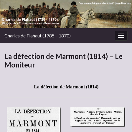
Charles de Flahaut (1785 – 1870)
Togg
navig
La défection de Marmont (1814) – Le
Moniteur
La défection de Marmont (1814)