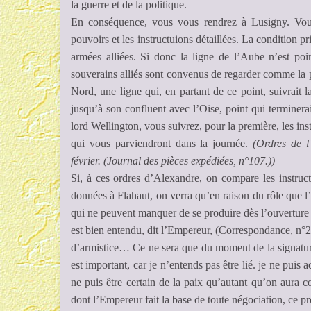
la guerre et de la politique.
En conséquence, vous vous rendrez à Lusigny. Vous
pouvoirs et les instructuions détaillées. La condition 
armées alliées. Si donc la ligne de l’Aube n’est poi
souverains alliés sont convenus de regarder comme la p
Nord, une ligne qui, en partant de ce point, suivrait 
jusqu’à son confluent avec l’Oise, point qui terminerai
lord Wellington, vous suivrez, pour la première, les in
qui vous parviendront dans la journée.
(Ordres de l
février. (Journal des pièces expédiées, n°107.))
Si, à ces ordres d’Alexandre, on compare les instruct
données à Flahaut, on verra qu’en raison du rôle que l
qui ne peuvent manquer de se produire dès l’ouverture d
est bien entendu, dit l’Empereur, (Correspondance, n°2
d’armistice… Ce ne sera que du moment de la signature 
est important, car je n’entends pas être lié. je ne puis a
ne puis être certain de la paix qu’autant qu’on aura c
dont l’Empereur fait la base de toute négociation, ce p