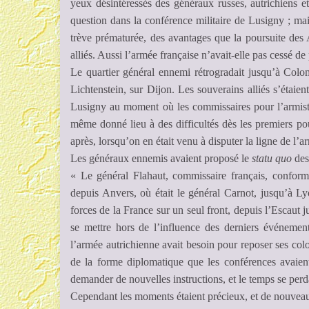
yeux désintéressés des généraux russes, autrichiens e
question dans la conférence militaire de Lusigny ; mais 
trève prématurée, des avantages que la poursuite des 
alliés. Aussi l’armée française n’avait-elle pas cessé de
Le quartier général ennemi rétrogradait jusqu’à Colom
Lichtenstein, sur Dijon. Les souverains alliés s’étai
Lusigny au moment où les commissaires pour l’armistic
même donné lieu à des difficultés dès les premiers pou
après, lorsqu’on en était venu à disputer la ligne de l’ar
Les généraux ennemis avaient proposé le
statu quo
des
« Le général Flahaut, commissaire français, conformé
depuis Anvers, où était le général Carnot, jusqu’à Lyo
forces de la France sur un seul front, depuis l’Escaut 
se mettre hors de l’influence des derniers événement
l’armée autrichienne avait besoin pour reposer ses colon
de la forme diplomatique que les conférences avaient
demander de nouvelles instructions, et le temps se perda
Cependant les moments étaient précieux, et de nouveau