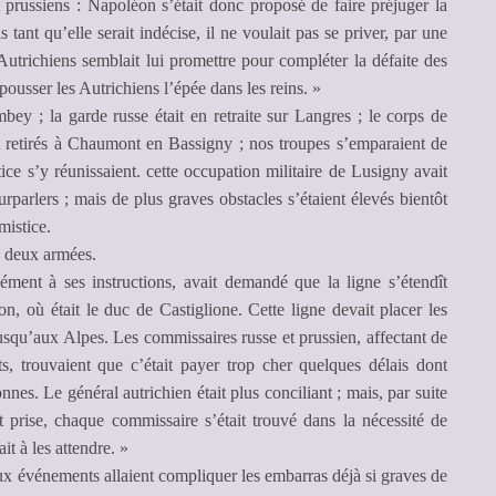
t prussiens : Napoléon s’était donc proposé de faire préjuger la
tant qu’elle serait indécise, il ne voulait pas se priver, par une
Autrichiens semblait lui promettre pour compléter la défaite des
 pousser les Autrichiens l’épée dans les reins. »
bey ; la garde russe était en retraite sur Langres ; le corps de
ent retirés à Chaumont en Bassigny ; nos troupes s’emparaient de
e s’y réunissaient. cette occupation militaire de Lusigny avait
rparlers ; mais de plus graves obstacles s’étaient élevés bientôt
mistice.
 deux armées.
ment à ses instructions, avait demandé que la ligne s’étendît
n, où était le duc de Castiglione. Cette ligne devait placer les
jusqu’aux Alpes. Les commissaires russe et prussien, affectant de
s, trouvaient que c’était payer trop cher quelques délais dont
nes. Le général autrichien était plus conciliant ; mais, par suite
 prise, chaque commissaire s’était trouvé dans la nécessité de
it à les attendre. »
x événements allaient compliquer les embarras déjà si graves de