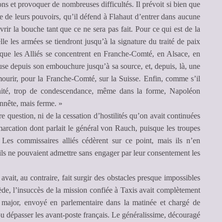
ons et provoquer de nombreuses difficultés. Il prévoit si bien que
ce de leurs pouvoirs, qu’il défend à Flahaut d’entrer dans aucune
vrir la bouche tant que ce ne sera pas fait. Pour ce qui est de la
lle les armées se tiendront jusqu’à la signature du traité de paix
ue les Alliés se concentrent en Franche-Comté, en Alsace, en
use depuis son embouchure jusqu’à sa source, et, depuis, là, une
mourir, pour la Franche-Comté, sur la Suisse. Enfin, comme s’il
anité, trop de condescendance, même dans la forme, Napoléon
onnête, mais ferme. »
re question, ni de la cessation d’hostilités qu’on avait continuées
rcation dont parlait le général von Rauch, puisque les troupes
. Les commissaires alliés cédèrent sur ce point, mais ils n’en
’ils ne pouvaient admettre sans engager par leur consentement les
avait, au contraire, fait surgir des obstacles presque impossibles
Wrède, l’insuccès de la mission confiée à Taxis avait complètement
e major, envoyé en parlementaire dans la matinée et chargé de
 pu dépasser les avant-poste français. Le généralissime, découragé