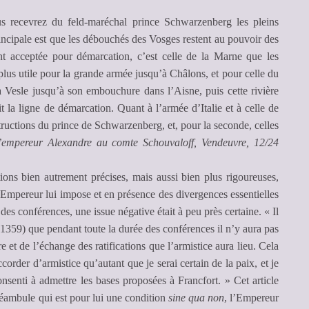
 recevrez du feld-maréchal prince Schwarzenberg les pleins
principale est que les débouchés des Vosges restent au pouvoir des
nt acceptée pour démarcation, c’est celle de la Marne que les
lus utile pour la grande armée jusqu’à Châlons, et pour celle du
la Vesle jusqu’à son embouchure dans l’Aisne, puis cette rivière
t la ligne de démarcation. Quant à l’armée d’Italie et à celle de
structions du prince de Schwarzenberg, et, pour la seconde, celles
’empereur Alexandre au comte Schouvaloff, Vendeuvre, 12/24
ions bien autrement précises, mais aussi bien plus rigoureuses,
’Empereur lui impose et en présence des divergences essentielles
es conférences, une issue négative était à peu près certaine. « Il
1359) que pendant toute la durée des conférences il n’y aura pas
et de l’échange des ratifications que l’armistice aura lieu. Cela
ccorder d’armistice qu’autant que je serai certain de la paix, et je
onsenti à admettre les bases proposées à Francfort. » Cet article
réambule qui est pour lui une condition
sine qua non
, l’Empereur