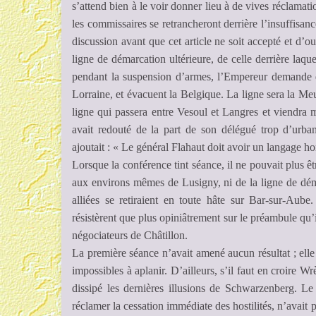
s’attend bien à le voir donner lieu à de vives réclamati
les commissaires se retrancheront derrière l’insuffisan
discussion avant que cet article ne soit accepté et d’ou
ligne de démarcation ultérieure, de celle derrière laque
pendant la suspension d’armes, l’Empereur demande q
Lorraine, et évacuent la Belgique. La ligne sera la Me
ligne qui passera entre Vesoul et Langres et viendra 
avait redouté de la part de son délégué trop d’urb
ajoutait : « Le général Flahaut doit avoir un langage h
Lorsque la conférence tint séance, il ne pouvait plus êt
aux environs mêmes de Lusigny, ni de la ligne de déma
alliées se retiraient en toute hâte sur Bar-sur-Aube
résistèrent que plus opiniâtrement sur le préambule qu
négociateurs de Châtillon.
La première séance n’avait amené aucun résultat ; elle 
impossibles à aplanir. D’ailleurs, s’il faut en croire 
dissipé les dernières illusions de Schwarzenberg. L
réclamer la cessation immédiate des hostilités, n’avait