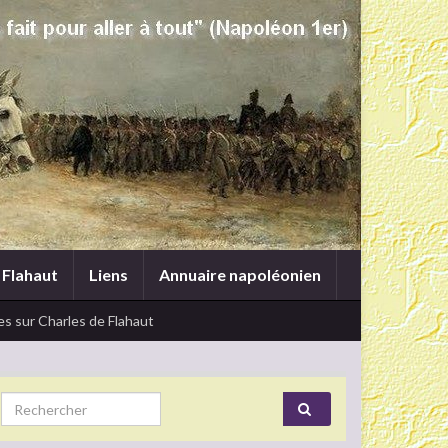
 Flahaut
Liens
Annuaire napoléonien
s sur Charles de Flahaut
Search for: