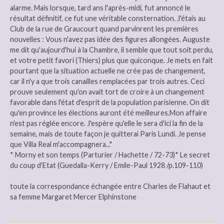
alarme. Mais lorsque, tard ans l'après-midi, fut annoncé le
résultat définitif, ce fut une véritable consternation. J'étais au
Club de la rue de Graucourt quand parvinrent les premières
nouvelles : Vous n'avez pas idée des figures allongées. Auguste
me dit qu'aujourd'hui à la Chambre, il semble que tout soit perdu,
et votre petit favori (Thiers) plus que quiconque. Je mets en fait
pourtant que la situation actuelle ne crée pas de changement,
car il n'y a que trois canailles remplacées par trois autres. Ceci
prouve seulement qu'on avait tort de croire à un changement
favorable dans l'état d'esprit de la population parisienne. On dit
qu'en province les élections auront été meilleures.Mon affaire
n'est pas réglée encore. J'espère qu'elle le sera d'ici la fin de la
semaine, mais de toute façon je quitterai Paris Lundi. Je pense
que Villa Real m'accompagnera..."
* Morny et son temps (Parturier / Hachette / 72-73)* Le secret
du coup d'Etat (Guedalla-Kerry / Emile-Paul 1928 /p.109-110)
toute la correspondance échangée entre Charles de Flahaut et
sa femme Margaret Mercer Elphinstone