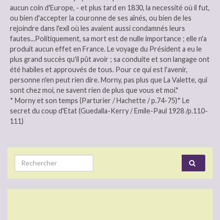
aucun coin d'Europe, - et plus tard en 1830, la necessité où il fut,
ou bien d'accepter la couronne de ses aînés, ou bien de les
rejoindre dans l'exil où les avaient aussi condamnés leurs
fautes...Politiquement, sa mort est de nulle importance ; elle n'a
produit aucun effet en France. Le voyage du Président a eu le
plus grand succès qu'il pût avoir ; sa conduite et son langage ont
été habiles et approuvés de tous. Pour ce qui est l'avenir,
personne n'en peut rien dire. Morny, pas plus que La Valette, qui
sont chez moi, ne savent rien de plus que vous et moi."
* Morny et son temps (Parturier / Hachette / p.74-75)* Le
secret du coup d'Etat (Guedalla-Kerry / Emile-Paul 1928 /p.110-
111)
Search for: