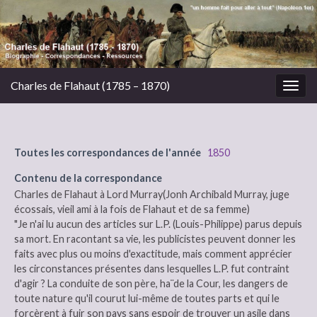
Charles de Flahaut (1785 – 1870)
Togg
navig
Toutes les correspondances de l'année
1850
Contenu de la correspondance
Charles de Flahaut à Lord Murray(Jonh Archibald Murray, juge
écossais, vieil ami à la fois de Flahaut et de sa femme)
"Je n'ai lu aucun des articles sur L.P. (Louis-Philippe) parus depuis
sa mort. En racontant sa vie, les publicistes peuvent donner les
faits avec plus ou moins d'exactitude, mais comment apprécier
les circonstances présentes dans lesquelles L.P. fut contraint
d'agir ? La conduite de son père, ha¨de la Cour, les dangers de
toute nature qu'il courut lui-même de toutes parts et qui le
forcèrent à fuir son pays sans espoir de trouver un asile dans