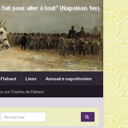
 Flahaut
Liens
Annuaire napoléonien
s sur Charles de Flahaut
Search for: